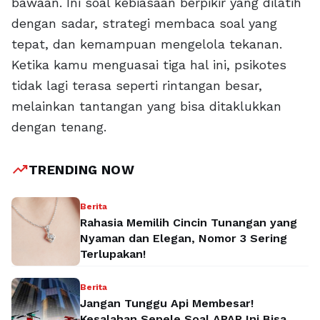
bawaan. Ini soal kebiasaan berpikir yang dilatih
dengan sadar, strategi membaca soal yang
tepat, dan kemampuan mengelola tekanan.
Ketika kamu menguasai tiga hal ini, psikotes
tidak lagi terasa seperti rintangan besar,
melainkan tantangan yang bisa ditaklukkan
dengan tenang.
trending_up
TRENDING NOW
Berita
Rahasia Memilih Cincin Tunangan yang
Nyaman dan Elegan, Nomor 3 Sering
Terlupakan!
Berita
Jangan Tunggu Api Membesar!
Kesalahan Sepele Soal APAR Ini Bisa