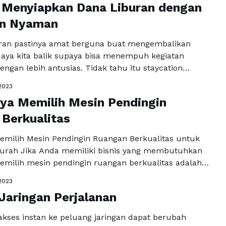
 Menyiapkan Dana Liburan dengan
isata dalam grup, tidak mungkin mengubah tujuan
inan Anda sendiri. …
n Nyaman
Baca Selengkapnya
uran pastinya amat berguna buat mengembalikan
daya kita balik supaya bisa menempuh kegiatan
engan lebih antusias. Tidak tahu itu staycation
ran dalam waktu durasi jauh, tidak terdapat salahnya
2023
 dicoba! Nah, dalam menyiapkan liburan jauh, pasti
ya Memilih Mesin Pendingin
t beberapa anggaran yang wajib direncanakan. Tidak
mpan uang, pengganti yang …
Berkualitas
Baca Selengkapnya
emilih Mesin Pendingin Ruangan Berkualitas untuk
urah Jika Anda memiliki bisnis yang membutuhkan
emilih mesin pendingin ruangan berkualitas adalah
at penting untuk dilakukan. Hal ini akan sangat
2023
 efektivitas dan efisiensi cold room yang Anda
Jaringan Perjalanan
n itu, mesin pendingin ruangan yang berkualitas juga
ikan bahwa produk-produk …
Baca Selengkapnya
es instan ke peluang jaringan dapat berubah