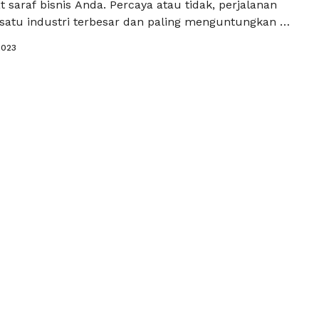
 saraf bisnis Anda. Percaya atau tidak, perjalanan
 satu industri terbesar dan paling menguntungkan di
asilkan hampir $7 triliun setiap tahun. Dan banyak
2023
ah melakukan upaya yang layak untuk mengambil
r uang itu. Sebagian besar peluang jaringan
…
Baca Selengkapnya