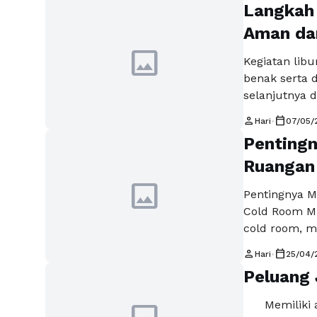
Langkah
perjalanan w
sesuai keing
Aman da
image
Kegiatan lib
benak serta 
selanjutnya d
ataupun libu
person
calendar_today
Hari
•
07/05/
buat sesekali
Pentingn
saja terdapa
hanya menyi
Ruangan 
image
Pentingnya M
Cold Room M
cold room, m
hal yang sang
person
calendar_today
Hari
•
25/04/
mempengaruhi
Peluang 
miliki. Selai
akan memast
Memiliki aks