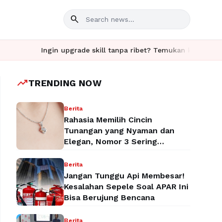
search
Ingin upgrade skill tanpa ribet? Temukan kelas seru dan m
trending_up
TRENDING NOW
Berita
Rahasia Memilih Cincin
Tunangan yang Nyaman dan
Elegan, Nomor 3 Sering
Terlupakan!
Berita
Jangan Tunggu Api Membesar!
Kesalahan Sepele Soal APAR Ini
Bisa Berujung Bencana
Berita