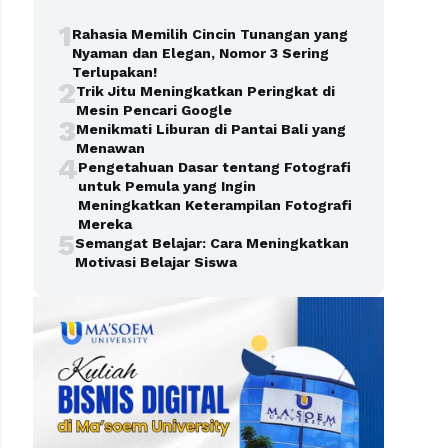
1
Rahasia Memilih Cincin Tunangan yang
Nyaman dan Elegan, Nomor 3 Sering
Terlupakan!
2
Trik Jitu Meningkatkan Peringkat di
Mesin Pencari Google
3
Menikmati Liburan di Pantai Bali yang
Menawan
4
Pengetahuan Dasar tentang Fotografi
untuk Pemula yang Ingin
Meningkatkan Keterampilan Fotografi
Mereka
5
Semangat Belajar: Cara Meningkatkan
Motivasi Belajar Siswa