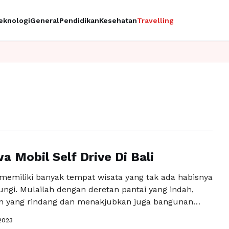
eknologi
General
Pendidikan
Kesehatan
Travelling
a Mobil Self Drive Di Bali
 memiliki banyak tempat wisata yang tak ada habisnya
ungi. Mulailah dengan deretan pantai yang indah,
 yang rindang dan menakjubkan juga bangunan
ng sangat menarik. Kapal pesiar Bali bisa sangat
2023
tuk dicoba. Jika Anda ingin melihat Bali dalam