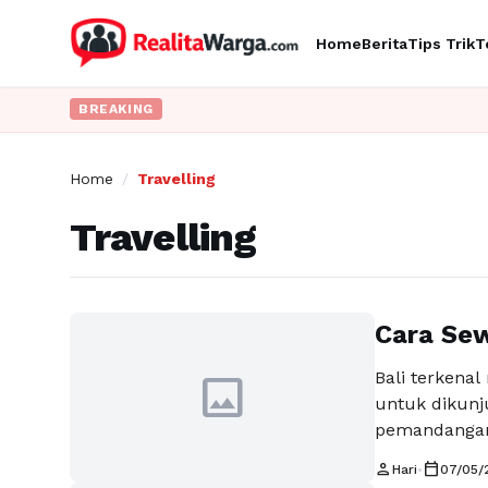
Home
Berita
Tips Trik
T
BREAKING
Home
/
Travelling
Travelling
Cara Sew
image
Bali terkenal
untuk dikunj
pemandangan
bersejarah ya
person
calendar_today
Hari
•
07/05/
menantang un