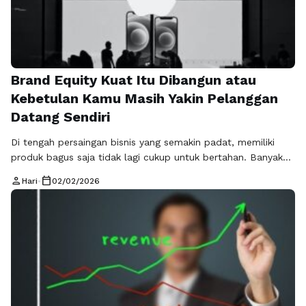
Brand Equity Kuat Itu Dibangun atau
Kebetulan Kamu Masih Yakin Pelanggan
Datang Sendiri
Di tengah persaingan bisnis yang semakin padat, memiliki
produk bagus saja tidak lagi cukup untuk bertahan. Banyak
brand hadir dengan kualitas yang mirip, harga bersaing, dan
person
calendar_today
Hari
•
02/02/2026
promosi besar-besaran, namun hanya sedikit yang benar-
benar diingat dan dicintai pelanggan. Di sinilah brand equity
memainkan peran penting. Brand equity bukan sekadar logo
atau nama yang dikenal, tetapi nilai …
Baca Selengkapnya