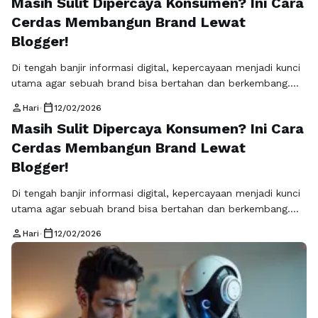
Masih Sulit Dipercaya Konsumen? Ini Cara
keunggulan produk MLM menjadi fondasi utama dalam
Cerdas Membangun Brand Lewat
membentuk persepsi positif di benak prospek.
Rajakomen.com hadir sebagai platform yang membantu
Blogger!
pelaku bisnis MLM menyampaikan pesan secara halus, …
Baca Selengkapnya
Di tengah banjir informasi digital, kepercayaan menjadi kunci
utama agar sebuah brand bisa bertahan dan berkembang.
Konsumen kini lebih selektif dan cenderung mempercayai
person
calendar_today
Hari
•
12/02/2026
rekomendasi dari pihak ketiga yang mereka anggap netral
Masih Sulit Dipercaya Konsumen? Ini Cara
dan berpengaruh. Di sinilah konsep kredibilitas brand lewat
Cerdas Membangun Brand Lewat
rekomendasi blogger menjadi sangat relevan. Blogger
memiliki hubungan emosional dengan audiensnya, sehingga
Blogger!
setiap ulasan, cerita, atau …
Baca Selengkapnya
Di tengah banjir informasi digital, kepercayaan menjadi kunci
utama agar sebuah brand bisa bertahan dan berkembang.
Konsumen kini lebih selektif dan cenderung mempercayai
person
calendar_today
Hari
•
12/02/2026
rekomendasi dari pihak ketiga yang mereka anggap netral
dan berpengaruh. Di sinilah konsep kredibilitas brand lewat
rekomendasi blogger menjadi sangat relevan. Blogger
memiliki hubungan emosional dengan audiensnya, sehingga
setiap ulasan, cerita, atau …
Baca Selengkapnya