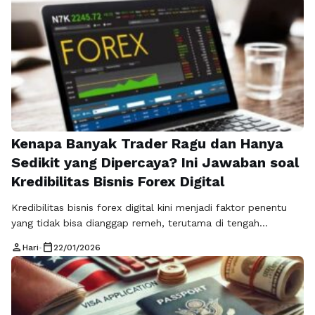
komentar tersebut relevan dan memancing percakapan
lanjutan. Konsep komentar relevan meningkatkan
engagement kini menjadi perhatian penting dalam dunia
digital, termasuk dalam pembahasan yang …
Baca
Selengkapnya
Kenapa Banyak Trader Ragu dan Hanya
Sedikit yang Dipercaya? Ini Jawaban soal
Kredibilitas Bisnis Forex Digital
Kredibilitas bisnis forex digital kini menjadi faktor penentu
yang tidak bisa dianggap remeh, terutama di tengah
maraknya platform trading, penyedia sinyal, hingga indikator
person
calendar_today
Hari
•
22/01/2026
forex yang bermunculan di ranah digital. Banyak pelaku pasar
yang tertarik karena janji profit cepat, tetapi pada saat yang
sama justru semakin waspada karena tidak sedikit bisnis
forex digital yang berakhir mengecewakan. …
Baca