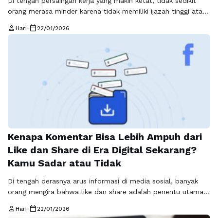
Di tengah persaingan kerja yang makin ketat, tidak sedikit
orang merasa minder karena tidak memiliki ijazah tinggi atau
pengalaman kerja yang mumpuni. Padahal, realitas di era
person
calendar_today
Hari
•
22/01/2026
digital menunjukkan bahwa peluang sukses tidak selalu
datang dari jalur formal. Konsep bisnis tanpa ijazah dan
tanpa pengalaman kini semakin relevan, terutama bagi
generasi muda yang ingin mandiri secara …
Baca
Selengkapnya
Kenapa Komentar Bisa Lebih Ampuh dari
Like dan Share di Era Digital Sekarang?
Kamu Sadar atau Tidak
Di tengah derasnya arus informasi di media sosial, banyak
orang mengira bahwa like dan share adalah penentu utama
popularitas sebuah konten. Padahal, komentar justru
person
calendar_today
Hari
•
22/01/2026
memainkan peran yang jauh lebih dalam, terutama ketika