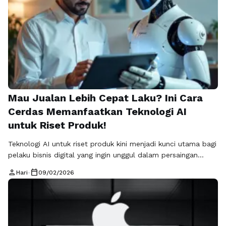
Mau Jualan Lebih Cepat Laku? Ini Cara
Cerdas Memanfaatkan Teknologi AI
untuk Riset Produk!
Teknologi AI untuk riset produk kini menjadi kunci utama bagi
pelaku bisnis digital yang ingin unggul dalam persaingan
pasar online. Di era serba cepat seperti sekarang, riset
person
calendar_today
Hari
•
09/02/2026
produk secara manual sering kali memakan waktu, tenaga,
dan biaya yang tidak sedikit. Dengan bantuan kecerdasan
buatan, pelaku usaha dapat menganalisis tren pasar, perilaku
konsumen, hingga potensi keuntungan …
Baca Selengkapnya