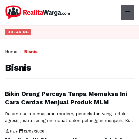
menu
BREAKING
Home
/
Bisnis
Bisnis
Bikin Orang Percaya Tanpa Memaksa Ini
Cara Cerdas Menjual Produk MLM
Dalam dunia pemasaran modern, pendekatan yang terlalu
agresif justru sering membuat calon pelanggan menjauh. Kini,
strategi yang lebih efektif adalah dengan mengedepankan
person
calendar_today
Hari
•
12/02/2026
edukasi dan membangun kepercayaan. Konsep manfaat dan