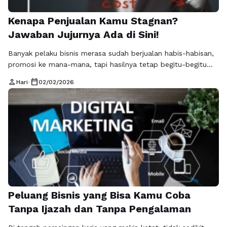
Kenapa Penjualan Kamu Stagnan?
Jawaban Jujurnya Ada di Sini!
Banyak pelaku bisnis merasa sudah berjualan habis-habisan,
promosi ke mana-mana, tapi hasilnya tetap begitu-begitu
saja. Padahal, di era digital seperti sekarang, peluang untuk
person
calendar_today
Hari
•
02/02/2026
melejitkan penjualan dan keuntungan justru semakin terbuka
lebar jika strategi yang digunakan tepat
sasaran. RajaKomen.com menyoroti bahwa masalah utama
bisnis bukan terletak pada produknya saja, melainkan pada
cara membangun kepercayaan dan menarik perhatian calon
…
Baca Selengkapnya
Peluang Bisnis yang Bisa Kamu Coba
Tanpa Ijazah dan Tanpa Pengalaman