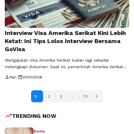
Selengkapnya
Interview Visa Amerika Serikat Kini Lebih
Ketat: Ini Tips Lolos Interview Bersama
GoVisa
Mengajukan Visa Amerika Serikat bukan lagi sekadar
melengkapi dokumen. Saat ini, pemerintah Amerika Serikat
telah menerapkan regulasi baru interview visa yang lebih
person
calendar_today
Hari
•
21/01/2026
ketat dan wajib dipahami oleh setiap calon pemohon. Bagi
keluarga yang ingin berlibur maupun pelaku perjalanan bisnis,
perubahan ini membuat persiapan visa menjadi jauh lebih
chevron_right
1
2
3
…
72
krusial. Agar proses pengajuan tetap lancar dan peluang …
Baca Selengkapnya
trending_up
TRENDING NOW
Berita