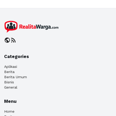
public
rss_feed
Categories
Aplikasi
Berita
Berita Umum
Bisnis
General
Menu
Home