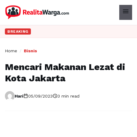
menu
BREAKING
Home
/
Bisnis
Mencari Makanan Lezat di
Kota Jakarta
calendar_today
schedule
Hari
05/09/2023
3 min read