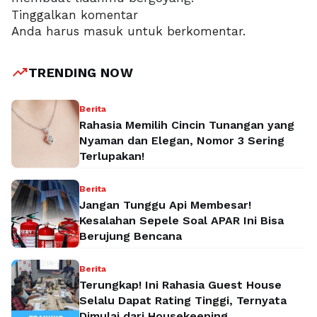
Tinggalkan komentar
Anda harus
masuk
untuk berkomentar.
trending_up
TRENDING NOW
Berita
Rahasia Memilih Cincin Tunangan yang
Nyaman dan Elegan, Nomor 3 Sering
Terlupakan!
Berita
Jangan Tunggu Api Membesar!
Kesalahan Sepele Soal APAR Ini Bisa
Berujung Bencana
Berita
Terungkap! Ini Rahasia Guest House
Selalu Dapat Rating Tinggi, Ternyata
Dimulai dari Housekeeping