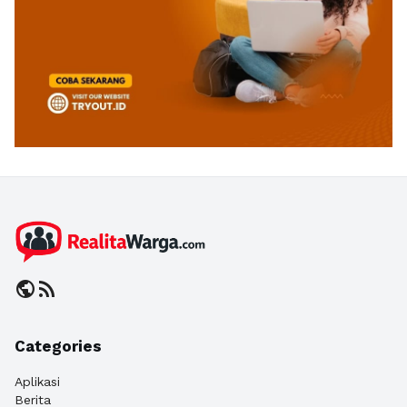
public
rss_feed
Categories
Aplikasi
Berita