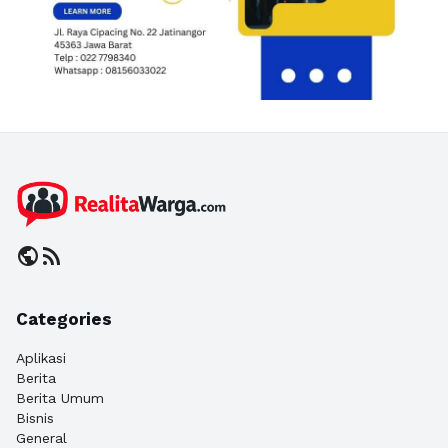
public
rss_feed
Categories
Aplikasi
Berita
Berita Umum
Bisnis
General