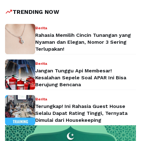
trending_up
TRENDING NOW
Berita
Rahasia Memilih Cincin Tunangan yang
Nyaman dan Elegan, Nomor 3 Sering
Terlupakan!
Berita
Jangan Tunggu Api Membesar!
Kesalahan Sepele Soal APAR Ini Bisa
Berujung Bencana
Berita
Terungkap! Ini Rahasia Guest House
Selalu Dapat Rating Tinggi, Ternyata
Dimulai dari Housekeeping