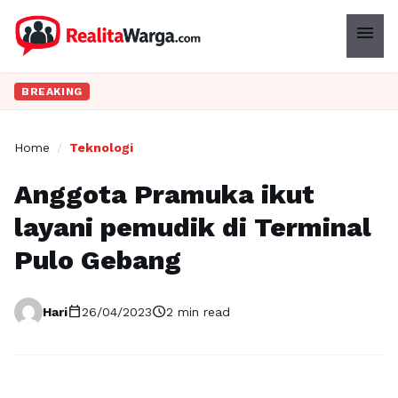
menu
BREAKING
Home
/
Teknologi
Anggota Pramuka ikut
layani pemudik di Terminal
Pulo Gebang
calendar_today
schedule
Hari
26/04/2023
2 min read