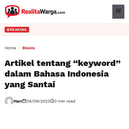
menu
BREAKING
Home
/
Bisnis
Artikel tentang “keyword”
dalam Bahasa Indonesia
yang Santai
calendar_today
schedule
Hari
06/09/2023
3 min read