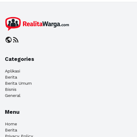
public
rss_feed
Categories
Aplikasi
Berita
Berita Umum
Bisnis
General
Menu
Home
Berita
Privacy Policy