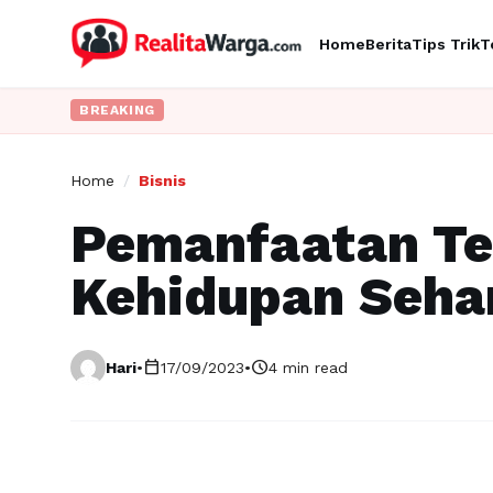
Home
Berita
Tips Trik
T
BREAKING
Home
/
Bisnis
Pemanfaatan Te
Kehidupan Sehar
calendar_today
schedule
Hari
•
17/09/2023
•
4 min read