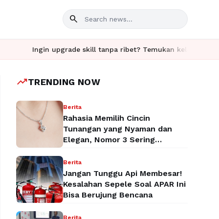
search
Ingin upgrade skill tanpa ribet? Temukan kelas seru dan materi l
trending_up
TRENDING NOW
Berita
Rahasia Memilih Cincin
Tunangan yang Nyaman dan
Elegan, Nomor 3 Sering
Terlupakan!
Berita
Jangan Tunggu Api Membesar!
Kesalahan Sepele Soal APAR Ini
Bisa Berujung Bencana
Berita