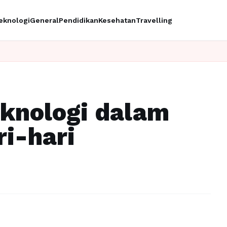
eknologi
General
Pendidikan
Kesehatan
Travelling
knologi dalam
i-hari