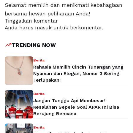
Selamat memilih dan menikmati kebahagiaan
bersama hewan peliharaan Anda!
Tinggalkan komentar
Anda harus
masuk
untuk berkomentar.
trending_up
TRENDING NOW
Berita
Rahasia Memilih Cincin Tunangan yang
Nyaman dan Elegan, Nomor 3 Sering
Terlupakan!
Berita
Jangan Tunggu Api Membesar!
Kesalahan Sepele Soal APAR Ini Bisa
Berujung Bencana
Berita