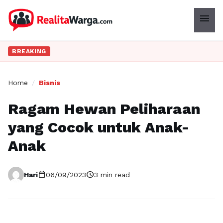
menu
BREAKING
Home
/
Bisnis
Ragam Hewan Peliharaan
yang Cocok untuk Anak-
Anak
calendar_today
schedule
Hari
06/09/2023
3 min read