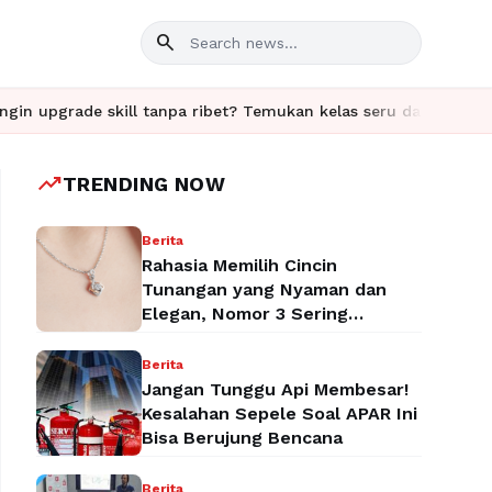
search
kill tanpa ribet? Temukan kelas seru dan materi lengkap hanya d
trending_up
TRENDING NOW
Berita
Rahasia Memilih Cincin
Tunangan yang Nyaman dan
Elegan, Nomor 3 Sering
Terlupakan!
Berita
Jangan Tunggu Api Membesar!
Kesalahan Sepele Soal APAR Ini
Bisa Berujung Bencana
Berita