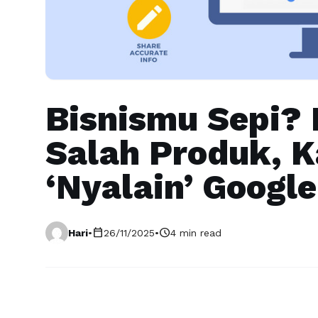
Bisnismu Sepi?
Salah Produk, 
‘Nyalain’ Googl
calendar_today
schedule
Hari
•
26/11/2025
•
4 min read