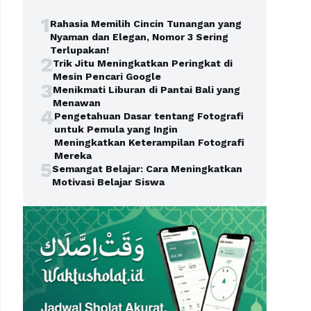
1
Rahasia Memilih Cincin Tunangan yang
Nyaman dan Elegan, Nomor 3 Sering
Terlupakan!
2
Trik Jitu Meningkatkan Peringkat di
Mesin Pencari Google
3
Menikmati Liburan di Pantai Bali yang
Menawan
4
Pengetahuan Dasar tentang Fotografi
untuk Pemula yang Ingin
Meningkatkan Keterampilan Fotografi
Mereka
5
Semangat Belajar: Cara Meningkatkan
Motivasi Belajar Siswa