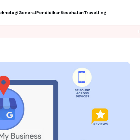
eknologi
General
Pendidikan
Kesehatan
Travelling
Ingin upgrade s