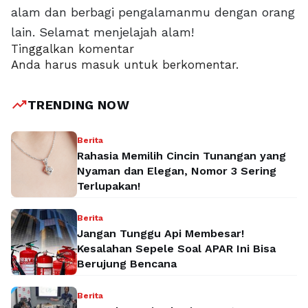
alam dan berbagi pengalamanmu dengan orang
lain. Selamat menjelajah alam!
Tinggalkan komentar
Anda harus
masuk
untuk berkomentar.
trending_up
TRENDING NOW
Berita
Rahasia Memilih Cincin Tunangan yang
Nyaman dan Elegan, Nomor 3 Sering
Terlupakan!
Berita
Jangan Tunggu Api Membesar!
Kesalahan Sepele Soal APAR Ini Bisa
Berujung Bencana
Berita