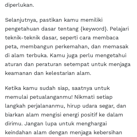
diperlukan.
Selanjutnya, pastikan kamu memiliki
pengetahuan dasar tentang {keyword}. Pelajari
teknik-teknik dasar, seperti cara membaca
peta, membangun perkemahan, dan memasak
di alam terbuka. Kamu juga perlu mengetahui
aturan dan peraturan setempat untuk menjaga
keamanan dan kelestarian alam.
Ketika kamu sudah siap, saatnya untuk
memulai petualanganmu! Nikmati setiap
langkah perjalananmu, hirup udara segar, dan
biarkan alam mengisi energi positif ke dalam
dirimu. Jangan lupa untuk menghargai
keindahan alam dengan menjaga kebersihan