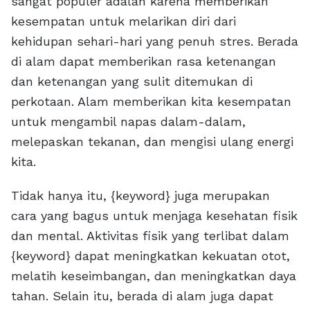
sangat populer adalah karena memberikan
kesempatan untuk melarikan diri dari
kehidupan sehari-hari yang penuh stres. Berada
di alam dapat memberikan rasa ketenangan
dan ketenangan yang sulit ditemukan di
perkotaan. Alam memberikan kita kesempatan
untuk mengambil napas dalam-dalam,
melepaskan tekanan, dan mengisi ulang energi
kita.
Tidak hanya itu, {keyword} juga merupakan
cara yang bagus untuk menjaga kesehatan fisik
dan mental. Aktivitas fisik yang terlibat dalam
{keyword} dapat meningkatkan kekuatan otot,
melatih keseimbangan, dan meningkatkan daya
tahan. Selain itu, berada di alam juga dapat