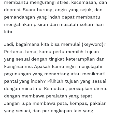
membantu mengurangi stres, kecemasan, dan
depresi. Suara burung, angin yang sejuk, dan
pemandangan yang indah dapat membantu
mengalihkan pikiran dari masalah sehari-hari
kita.
Jadi, bagaimana kita bisa memulai {keyword}?
Pertama-tama, kamu perlu memilih tujuan
yang sesuai dengan tingkat keterampilan dan
keinginanmu. Apakah kamu ingin menjelajahi
pegunungan yang menantang atau menikmati
pantai yang indah? Pilihlah tujuan yang sesuai
dengan minatmu. Kemudian, persiapkan dirimu
dengan membawa peralatan yang tepat.
Jangan lupa membawa peta, kompas, pakaian
yang sesuai, dan perlengkapan lain yang