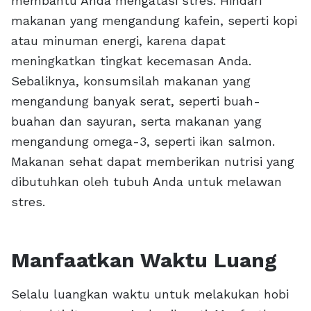
membantu Anda mengatasi stres. Hindari
makanan yang mengandung kafein, seperti kopi
atau minuman energi, karena dapat
meningkatkan tingkat kecemasan Anda.
Sebaliknya, konsumsilah makanan yang
mengandung banyak serat, seperti buah-
buahan dan sayuran, serta makanan yang
mengandung omega-3, seperti ikan salmon.
Makanan sehat dapat memberikan nutrisi yang
dibutuhkan oleh tubuh Anda untuk melawan
stres.
Manfaatkan Waktu Luang
Selalu luangkan waktu untuk melakukan hobi