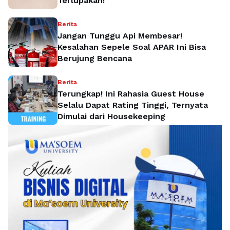
Terlupakan!
Berita
Jangan Tunggu Api Membesar!
Kesalahan Sepele Soal APAR Ini Bisa
Berujung Bencana
Berita
Terungkap! Ini Rahasia Guest House
Selalu Dapat Rating Tinggi, Ternyata
Dimulai dari Housekeeping