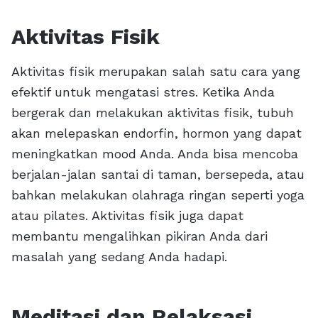
Aktivitas Fisik
Aktivitas fisik merupakan salah satu cara yang
efektif untuk mengatasi stres. Ketika Anda
bergerak dan melakukan aktivitas fisik, tubuh
akan melepaskan endorfin, hormon yang dapat
meningkatkan mood Anda. Anda bisa mencoba
berjalan-jalan santai di taman, bersepeda, atau
bahkan melakukan olahraga ringan seperti yoga
atau pilates. Aktivitas fisik juga dapat
membantu mengalihkan pikiran Anda dari
masalah yang sedang Anda hadapi.
Meditasi dan Relaksasi