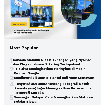
Most Popular
1
Rahasia Memilih Cincin Tunangan yang Nyaman
dan Elegan, Nomor 3 Sering Terlupakan!
2
Trik Jitu Meningkatkan Peringkat di Mesin
Pencari Google
3
Menikmati Liburan di Pantai Bali yang Menawan
4
Pengetahuan Dasar tentang Fotografi untuk
Pemula yang Ingin Meningkatkan Keterampilan
Fotografi Mereka
5
Semangat Belajar: Cara Meningkatkan Motivasi
Belajar Siswa