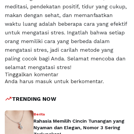
meditasi, pendekatan positif, tidur yang cukup,
makan dengan sehat, dan memanfaatkan
waktu luang adalah beberapa cara yang efektif
untuk mengatasi stres. Ingatlah bahwa setiap
orang memiliki cara yang berbeda dalam
mengatasi stres, jadi carilah metode yang
paling cocok bagi Anda. Selamat mencoba dan
selamat mengatasi stres!
Tinggalkan komentar
Anda harus
masuk
untuk berkomentar.
trending_up
TRENDING NOW
Berita
Rahasia Memilih Cincin Tunangan yang
Nyaman dan Elegan, Nomor 3 Sering