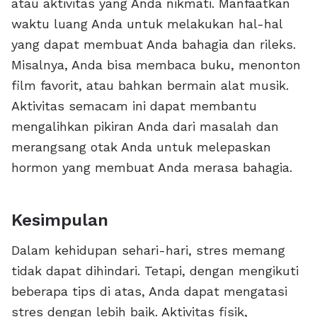
atau aktivitas yang Anda nikmati. Manfaatkan
waktu luang Anda untuk melakukan hal-hal
yang dapat membuat Anda bahagia dan rileks.
Misalnya, Anda bisa membaca buku, menonton
film favorit, atau bahkan bermain alat musik.
Aktivitas semacam ini dapat membantu
mengalihkan pikiran Anda dari masalah dan
merangsang otak Anda untuk melepaskan
hormon yang membuat Anda merasa bahagia.
Kesimpulan
Dalam kehidupan sehari-hari, stres memang
tidak dapat dihindari. Tetapi, dengan mengikuti
beberapa tips di atas, Anda dapat mengatasi
stres dengan lebih baik. Aktivitas fisik,