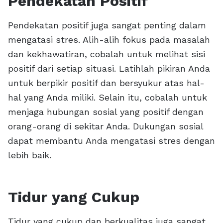
Pendekatan Positif
Pendekatan positif juga sangat penting dalam
mengatasi stres. Alih-alih fokus pada masalah
dan kekhawatiran, cobalah untuk melihat sisi
positif dari setiap situasi. Latihlah pikiran Anda
untuk berpikir positif dan bersyukur atas hal-
hal yang Anda miliki. Selain itu, cobalah untuk
menjaga hubungan sosial yang positif dengan
orang-orang di sekitar Anda. Dukungan sosial
dapat membantu Anda mengatasi stres dengan
lebih baik.
Tidur yang Cukup
Tidur yang cukup dan berkualitas juga sangat