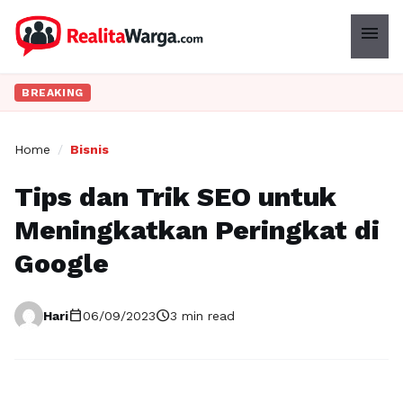
menu
BREAKING
Home
/
Bisnis
Tips dan Trik SEO untuk
Meningkatkan Peringkat di
Google
calendar_today
schedule
Hari
06/09/2023
3 min read