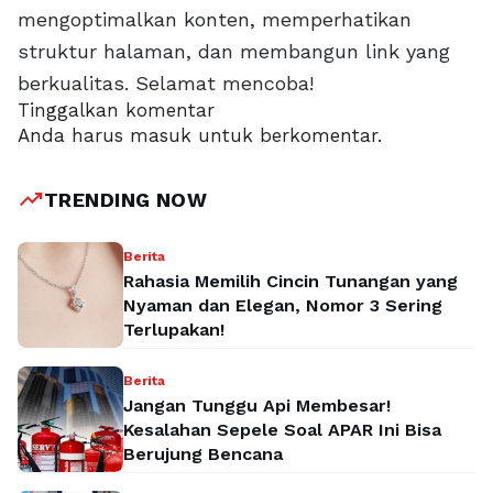
mengoptimalkan konten, memperhatikan
struktur halaman, dan membangun link yang
berkualitas. Selamat mencoba!
Tinggalkan komentar
Anda harus
masuk
untuk berkomentar.
trending_up
TRENDING NOW
Berita
Rahasia Memilih Cincin Tunangan yang
Nyaman dan Elegan, Nomor 3 Sering
Terlupakan!
Berita
Jangan Tunggu Api Membesar!
Kesalahan Sepele Soal APAR Ini Bisa
Berujung Bencana