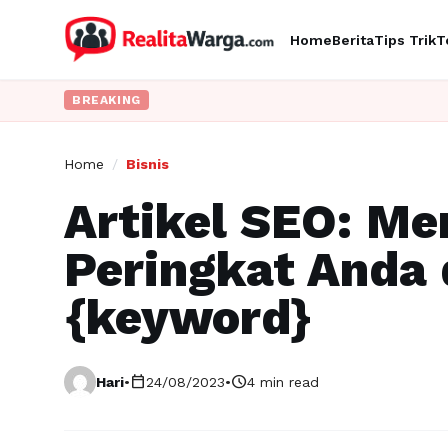
Home
Berita
Tips Trik
T
BREAKING
Home
/
Bisnis
Artikel SEO: M
Peringkat Anda 
{keyword}
calendar_today
schedule
Hari
•
24/08/2023
•
4 min read