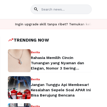
search
gin upgrade skill tanpa ribet? Temukan kelas seru dan materi le
trending_up
TRENDING NOW
Berita
Rahasia Memilih Cincin
Tunangan yang Nyaman dan
Elegan, Nomor 3 Sering
Terlupakan!
Berita
Jangan Tunggu Api Membesar!
Kesalahan Sepele Soal APAR Ini
Bisa Berujung Bencana
Berita