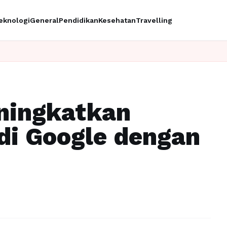
eknologi
General
Pendidikan
Kesehatan
Travelling
In
eningkatkan
di Google dengan