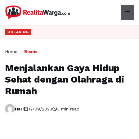
menu
BREAKING
Home
/
Bisnis
Menjalankan Gaya Hidup
Sehat dengan Olahraga di
Rumah
calendar_today
schedule
Hari
17/09/2023
3 min read