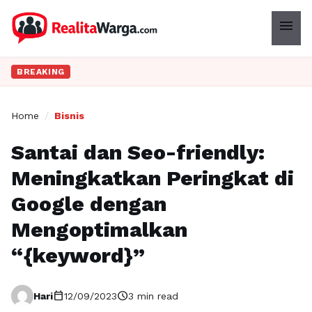
menu
BREAKING
Home
/
Bisnis
Santai dan Seo-friendly:
Meningkatkan Peringkat di
Google dengan
Mengoptimalkan
“{keyword}”
calendar_today
schedule
Hari
12/09/2023
3 min read