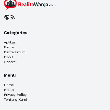
public
rss_feed
Categories
Aplikasi
Berita
Berita Umum
Bisnis
General
Menu
Home
Berita
Privacy Policy
Tentang Kami