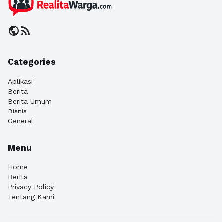
public
rss_feed
Categories
Aplikasi
Berita
Berita Umum
Bisnis
General
Menu
Home
Berita
Privacy Policy
Tentang Kami