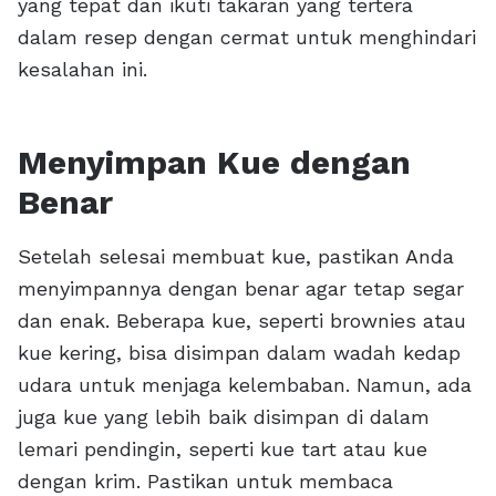
yang tepat dan ikuti takaran yang tertera
dalam resep dengan cermat untuk menghindari
kesalahan ini.
Menyimpan Kue dengan
Benar
Setelah selesai membuat kue, pastikan Anda
menyimpannya dengan benar agar tetap segar
dan enak. Beberapa kue, seperti brownies atau
kue kering, bisa disimpan dalam wadah kedap
udara untuk menjaga kelembaban. Namun, ada
juga kue yang lebih baik disimpan di dalam
lemari pendingin, seperti kue tart atau kue
dengan krim. Pastikan untuk membaca