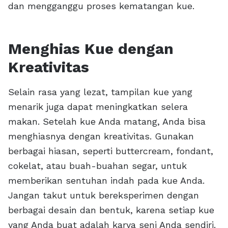
dan mengganggu proses kematangan kue.
Menghias Kue dengan
Kreativitas
Selain rasa yang lezat, tampilan kue yang
menarik juga dapat meningkatkan selera
makan. Setelah kue Anda matang, Anda bisa
menghiasnya dengan kreativitas. Gunakan
berbagai hiasan, seperti buttercream, fondant,
cokelat, atau buah-buahan segar, untuk
memberikan sentuhan indah pada kue Anda.
Jangan takut untuk bereksperimen dengan
berbagai desain dan bentuk, karena setiap kue
yang Anda buat adalah karya seni Anda sendiri.