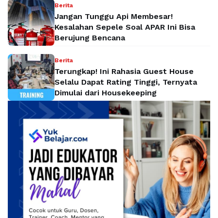
Berita
Jangan Tunggu Api Membesar!
Kesalahan Sepele Soal APAR Ini Bisa
Berujung Bencana
Berita
Terungkap! Ini Rahasia Guest House
Selalu Dapat Rating Tinggi, Ternyata
Dimulai dari Housekeeping