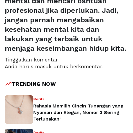
mental dan mencari bantuan
profesional jika diperlukan. Jadi,
jangan pernah mengabaikan
kesehatan mental kita dan
lakukan yang terbaik untuk
menjaga keseimbangan hidup kita.
Tinggalkan komentar
Anda harus
masuk
untuk berkomentar.
trending_up
TRENDING NOW
Berita
Rahasia Memilih Cincin Tunangan yang
Nyaman dan Elegan, Nomor 3 Sering
Terlupakan!
Berita