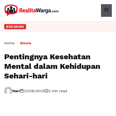
menu
BREAKING
Home
/
Bisnis
Pentingnya Kesehatan
Mental dalam Kehidupan
Sehari-hari
calendar_today
schedule
Hari
23/08/2023
3 min read