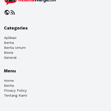
public
rss_feed
Categories
Aplikasi
Berita
Berita Umum
Bisnis
General
Menu
Home
Berita
Privacy Policy
Tentang Kami