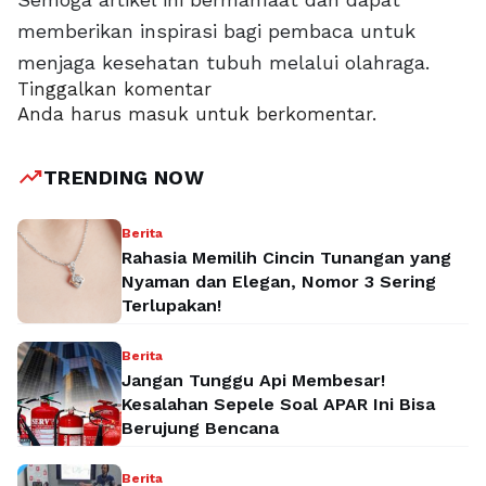
memberikan inspirasi bagi pembaca untuk
menjaga kesehatan tubuh melalui olahraga.
Tinggalkan komentar
Anda harus
masuk
untuk berkomentar.
trending_up
TRENDING NOW
Berita
Rahasia Memilih Cincin Tunangan yang
Nyaman dan Elegan, Nomor 3 Sering
Terlupakan!
Berita
Jangan Tunggu Api Membesar!
Kesalahan Sepele Soal APAR Ini Bisa
Berujung Bencana
Berita