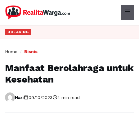
menu
BREAKING
Home
/
Bisnis
Manfaat Berolahraga untuk
Kesehatan
calendar_today
schedule
Hari
09/10/2023
4 min read