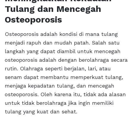
Tulang dan Mencegah
Osteoporosis
Osteoporosis adalah kondisi di mana tulang
menjadi rapuh dan mudah patah. Salah satu
langkah yang dapat diambil untuk mencegah
osteoporosis adalah dengan berolahraga secara
rutin. Olahraga seperti berjalan, lari, atau
senam dapat membantu memperkuat tulang,
menjaga kepadatan tulang, dan mencegah
osteoporosis. Oleh karena itu, tidak ada alasan
untuk tidak berolahraga jika ingin memiliki
tulang yang kuat dan sehat.