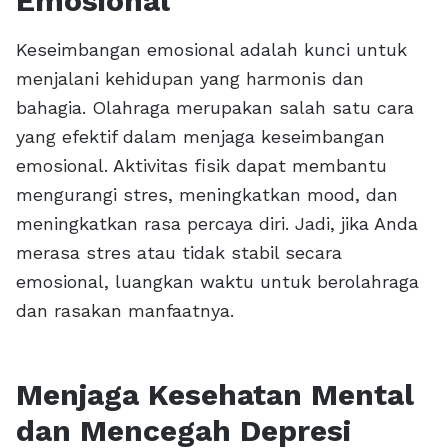
Emosional
Keseimbangan emosional adalah kunci untuk
menjalani kehidupan yang harmonis dan
bahagia. Olahraga merupakan salah satu cara
yang efektif dalam menjaga keseimbangan
emosional. Aktivitas fisik dapat membantu
mengurangi stres, meningkatkan mood, dan
meningkatkan rasa percaya diri. Jadi, jika Anda
merasa stres atau tidak stabil secara
emosional, luangkan waktu untuk berolahraga
dan rasakan manfaatnya.
Menjaga Kesehatan Mental
dan Mencegah Depresi