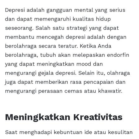
Depresi adalah gangguan mental yang serius
dan dapat memengaruhi kualitas hidup
seseorang. Salah satu strategi yang dapat
membantu mencegah depresi adalah dengan
berolahraga secara teratur. Ketika Anda
berolahraga, tubuh akan melepaskan endorfin
yang dapat meningkatkan mood dan
mengurangi gejala depresi. Selain itu, olahraga
juga dapat memberikan rasa pencapaian dan
mengurangi perasaan cemas atau khawatir.
Meningkatkan Kreativitas
Saat menghadapi kebuntuan ide atau kesulitan