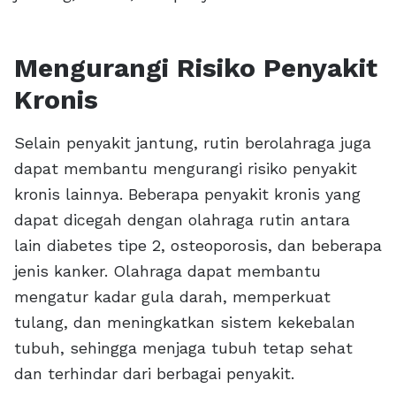
Mengurangi Risiko Penyakit
Kronis
Selain penyakit jantung, rutin berolahraga juga
dapat membantu mengurangi risiko penyakit
kronis lainnya. Beberapa penyakit kronis yang
dapat dicegah dengan olahraga rutin antara
lain diabetes tipe 2, osteoporosis, dan beberapa
jenis kanker. Olahraga dapat membantu
mengatur kadar gula darah, memperkuat
tulang, dan meningkatkan sistem kekebalan
tubuh, sehingga menjaga tubuh tetap sehat
dan terhindar dari berbagai penyakit.