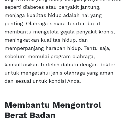
seperti diabetes atau penyakit jantung,
menjaga kualitas hidup adalah hal yang
penting. Olahraga secara teratur dapat
membantu mengelola gejala penyakit kronis,
meningkatkan kualitas hidup, dan
memperpanjang harapan hidup. Tentu saja,
sebelum memulai program olahraga,
konsultasikan terlebih dahulu dengan dokter
untuk mengetahui jenis olahraga yang aman
dan sesuai untuk kondisi Anda.
Membantu Mengontrol
Berat Badan