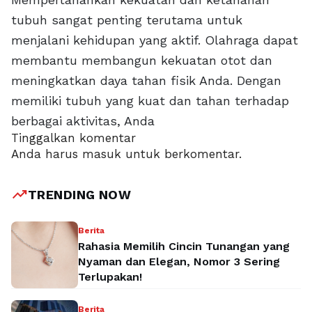
tubuh sangat penting terutama untuk
menjalani kehidupan yang aktif. Olahraga dapat
membantu membangun kekuatan otot dan
meningkatkan daya tahan fisik Anda. Dengan
memiliki tubuh yang kuat dan tahan terhadap
berbagai aktivitas, Anda
Tinggalkan komentar
Anda harus
masuk
untuk berkomentar.
trending_up
TRENDING NOW
Berita
Rahasia Memilih Cincin Tunangan yang
Nyaman dan Elegan, Nomor 3 Sering
Terlupakan!
Berita