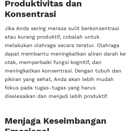
Produktivitas dan
Konsentrasi
Jika Anda sering merasa sulit berkonsentrasi
atau kurang produktif, cobalah untuk
melakukan olahraga secara teratur. Olahraga
dapat membantu meningkatkan aliran darah ke
otak, memperbaiki fungsi kognitif, dan
meningkatkan konsentrasi. Dengan tubuh dan
pikiran yang sehat, Anda akan lebih mudah
fokus pada tugas-tugas yang harus
diselesaikan dan menjadi lebih produktif.
Menjaga Keseimbangan