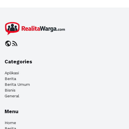
public
rss_feed
Categories
Aplikasi
Berita
Berita Umum
Bisnis
General
Menu
Home
Berita