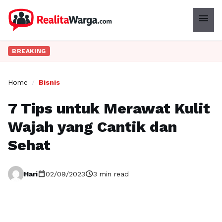
menu
BREAKING
Home
/
Bisnis
7 Tips untuk Merawat Kulit
Wajah yang Cantik dan
Sehat
calendar_today
schedule
Hari
02/09/2023
3 min read