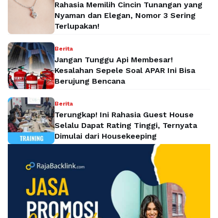
Rahasia Memilih Cincin Tunangan yang
Nyaman dan Elegan, Nomor 3 Sering
Terlupakan!
Berita
Jangan Tunggu Api Membesar!
Kesalahan Sepele Soal APAR Ini Bisa
Berujung Bencana
Berita
Terungkap! Ini Rahasia Guest House
Selalu Dapat Rating Tinggi, Ternyata
Dimulai dari Housekeeping