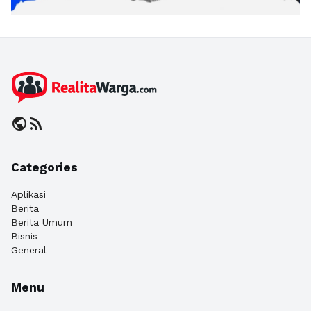
public
rss_feed
Categories
Aplikasi
Berita
Berita Umum
Bisnis
General
Menu