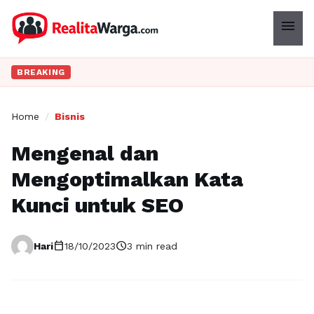
menu
BREAKING
Home
/
Bisnis
Mengenal dan
Mengoptimalkan Kata
Kunci untuk SEO
calendar_today
schedule
Hari
18/10/2023
3 min read