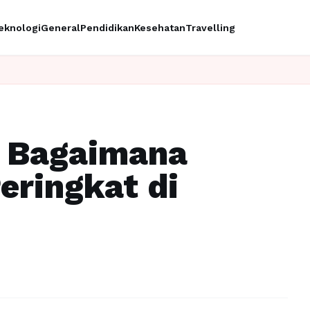
eknologi
General
Pendidikan
Kesehatan
Travelling
n Bagaimana
eringkat di