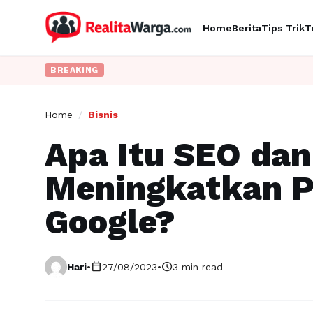
Home
Berita
Tips Trik
T
BREAKING
Home
/
Bisnis
Apa Itu SEO da
Meningkatkan P
Google?
calendar_today
schedule
Hari
•
27/08/2023
•
3 min read