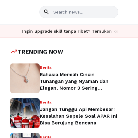
search
Ingin upgrade skill tanpa ribet? Temukan kelas seru dan materi 
trending_up
TRENDING NOW
Berita
Rahasia Memilih Cincin
Tunangan yang Nyaman dan
Elegan, Nomor 3 Sering
Terlupakan!
Berita
Jangan Tunggu Api Membesar!
Kesalahan Sepele Soal APAR Ini
Bisa Berujung Bencana
Berita