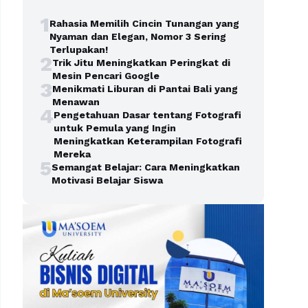
1
Rahasia Memilih Cincin Tunangan yang
Nyaman dan Elegan, Nomor 3 Sering
Terlupakan!
2
Trik Jitu Meningkatkan Peringkat di
Mesin Pencari Google
3
Menikmati Liburan di Pantai Bali yang
Menawan
4
Pengetahuan Dasar tentang Fotografi
untuk Pemula yang Ingin
Meningkatkan Keterampilan Fotografi
Mereka
5
Semangat Belajar: Cara Meningkatkan
Motivasi Belajar Siswa