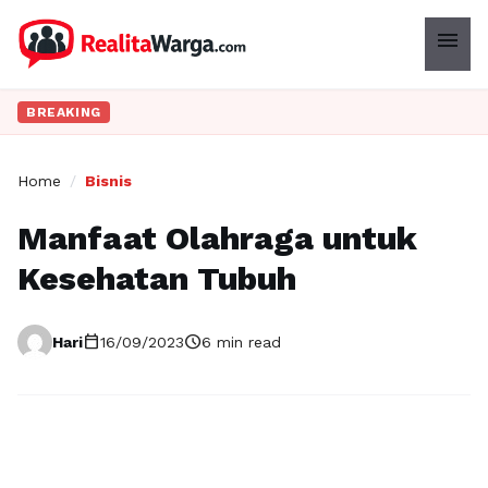
menu
BREAKING
Home
/
Bisnis
Manfaat Olahraga untuk
Kesehatan Tubuh
calendar_today
schedule
Hari
16/09/2023
6 min read