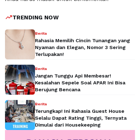
trending_up
TRENDING NOW
Berita
Rahasia Memilih Cincin Tunangan yang
Nyaman dan Elegan, Nomor 3 Sering
Terlupakan!
Berita
Jangan Tunggu Api Membesar!
Kesalahan Sepele Soal APAR Ini Bisa
Berujung Bencana
Berita
Terungkap! Ini Rahasia Guest House
Selalu Dapat Rating Tinggi, Ternyata
Dimulai dari Housekeeping