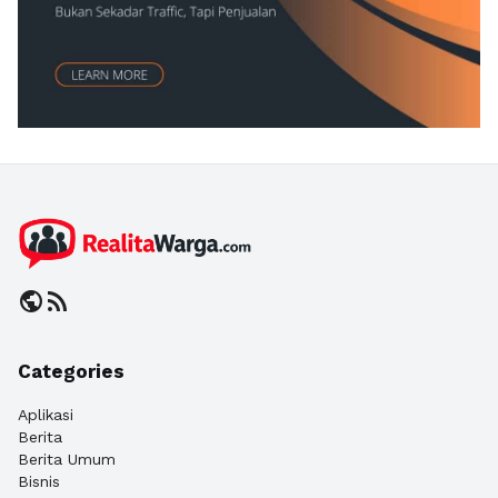
public
rss_feed
Categories
Aplikasi
Berita
Berita Umum
Bisnis