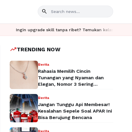
search
n upgrade skill tanpa ribet? Temukan kelas seru dan materi lengk
trending_up
TRENDING NOW
Berita
Rahasia Memilih Cincin
Tunangan yang Nyaman dan
Elegan, Nomor 3 Sering
Terlupakan!
Berita
Jangan Tunggu Api Membesar!
Kesalahan Sepele Soal APAR Ini
Bisa Berujung Bencana
Berita