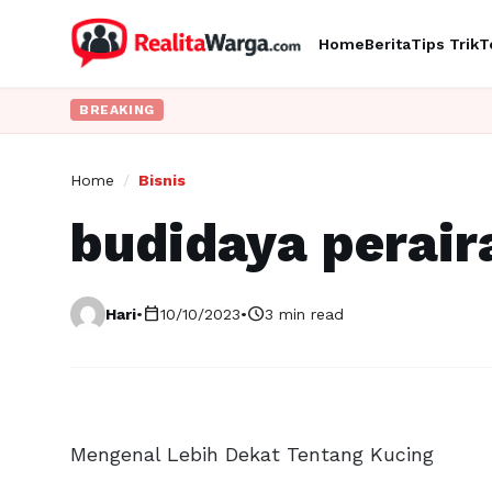
Home
Berita
Tips Trik
T
BREAKING
Home
/
Bisnis
budidaya perair
calendar_today
schedule
Hari
•
10/10/2023
•
3 min read
Mengenal Lebih Dekat Tentang Kucing