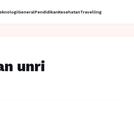
eknologi
General
Pendidikan
Kesehatan
Travelling
Ingi
an unri