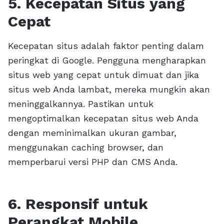
5. Kecepatan Situs yang
Cepat
Kecepatan situs adalah faktor penting dalam
peringkat di Google. Pengguna mengharapkan
situs web yang cepat untuk dimuat dan jika
situs web Anda lambat, mereka mungkin akan
meninggalkannya. Pastikan untuk
mengoptimalkan kecepatan situs web Anda
dengan meminimalkan ukuran gambar,
menggunakan caching browser, dan
memperbarui versi PHP dan CMS Anda.
6. Responsif untuk
Perangkat Mobile