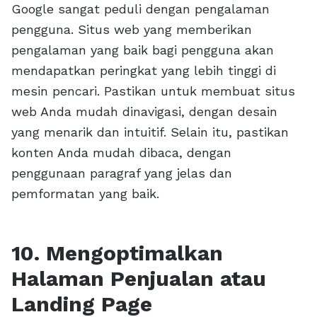
Google sangat peduli dengan pengalaman
pengguna. Situs web yang memberikan
pengalaman yang baik bagi pengguna akan
mendapatkan peringkat yang lebih tinggi di
mesin pencari. Pastikan untuk membuat situs
web Anda mudah dinavigasi, dengan desain
yang menarik dan intuitif. Selain itu, pastikan
konten Anda mudah dibaca, dengan
penggunaan paragraf yang jelas dan
pemformatan yang baik.
10. Mengoptimalkan
Halaman Penjualan atau
Landing Page