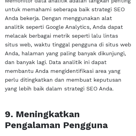
Memonitor data analitik adalah langkah penting
untuk memahami seberapa baik strategi SEO
Anda bekerja. Dengan menggunakan alat
analitik seperti Google Analytics, Anda dapat
melacak berbagai metrik seperti lalu lintas
situs web, waktu tinggal pengguna di situs web
Anda, halaman yang paling banyak dikunjungi,
dan banyak lagi. Data analitik ini dapat
membantu Anda mengidentifikasi area yang
perlu ditingkatkan dan membuat keputusan
yang lebih baik dalam strategi SEO Anda.
9. Meningkatkan
Pengalaman Pengguna