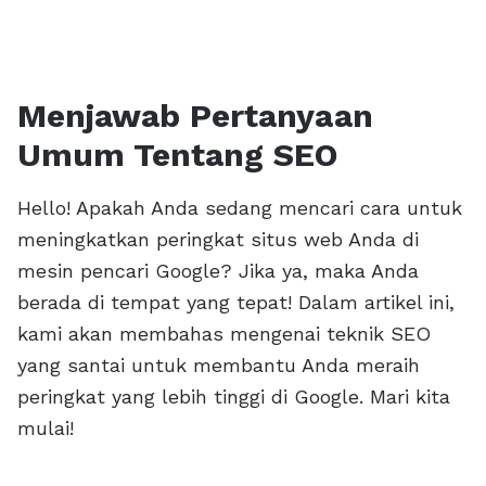
Menjawab Pertanyaan
Umum Tentang SEO
Hello! Apakah Anda sedang mencari cara untuk
meningkatkan peringkat situs web Anda di
mesin pencari Google? Jika ya, maka Anda
berada di tempat yang tepat! Dalam artikel ini,
kami akan membahas mengenai teknik SEO
yang santai untuk membantu Anda meraih
peringkat yang lebih tinggi di Google. Mari kita
mulai!