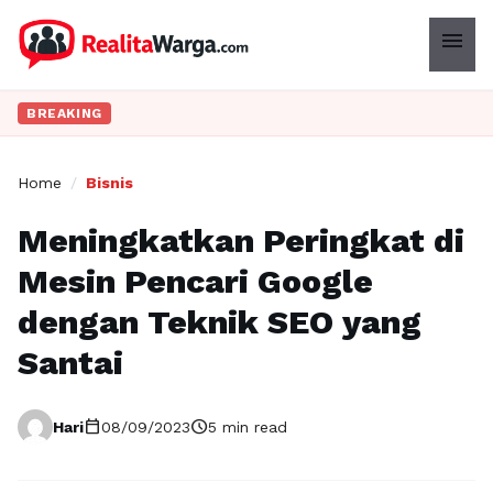
menu
BREAKING
Home
/
Bisnis
Meningkatkan Peringkat di
Mesin Pencari Google
dengan Teknik SEO yang
Santai
calendar_today
schedule
Hari
08/09/2023
5 min read