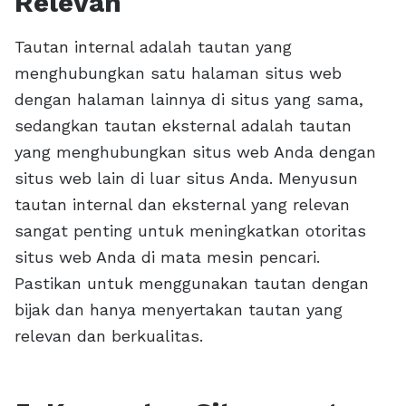
Relevan
Tautan internal adalah tautan yang
menghubungkan satu halaman situs web
dengan halaman lainnya di situs yang sama,
sedangkan tautan eksternal adalah tautan
yang menghubungkan situs web Anda dengan
situs web lain di luar situs Anda. Menyusun
tautan internal dan eksternal yang relevan
sangat penting untuk meningkatkan otoritas
situs web Anda di mata mesin pencari.
Pastikan untuk menggunakan tautan dengan
bijak dan hanya menyertakan tautan yang
relevan dan berkualitas.