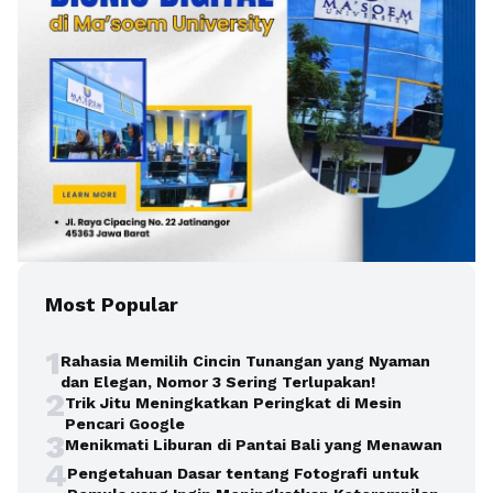
Most Popular
1
Rahasia Memilih Cincin Tunangan yang Nyaman
dan Elegan, Nomor 3 Sering Terlupakan!
2
Trik Jitu Meningkatkan Peringkat di Mesin
Pencari Google
3
Menikmati Liburan di Pantai Bali yang Menawan
4
Pengetahuan Dasar tentang Fotografi untuk