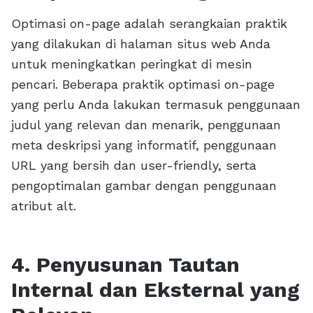
Optimasi on-page adalah serangkaian praktik
yang dilakukan di halaman situs web Anda
untuk meningkatkan peringkat di mesin
pencari. Beberapa praktik optimasi on-page
yang perlu Anda lakukan termasuk penggunaan
judul yang relevan dan menarik, penggunaan
meta deskripsi yang informatif, penggunaan
URL yang bersih dan user-friendly, serta
pengoptimalan gambar dengan penggunaan
atribut alt.
4. Penyusunan Tautan
Internal dan Eksternal yang