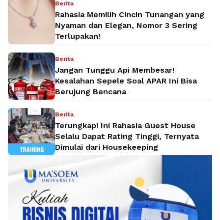
Berita
Rahasia Memilih Cincin Tunangan yang
Nyaman dan Elegan, Nomor 3 Sering
Terlupakan!
Berita
Jangan Tunggu Api Membesar!
Kesalahan Sepele Soal APAR Ini Bisa
Berujung Bencana
Berita
Terungkap! Ini Rahasia Guest House
Selalu Dapat Rating Tinggi, Ternyata
Dimulai dari Housekeeping