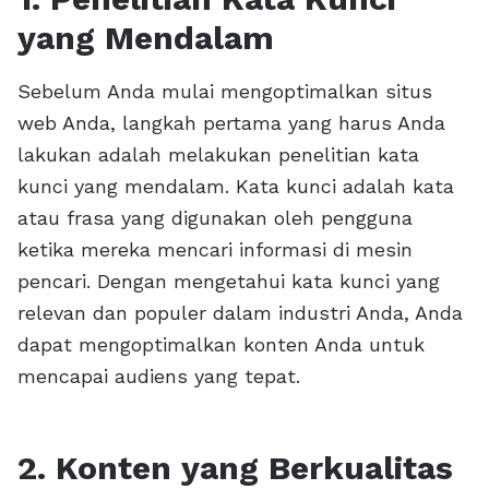
yang Mendalam
Sebelum Anda mulai mengoptimalkan situs
web Anda, langkah pertama yang harus Anda
lakukan adalah melakukan penelitian kata
kunci yang mendalam. Kata kunci adalah kata
atau frasa yang digunakan oleh pengguna
ketika mereka mencari informasi di mesin
pencari. Dengan mengetahui kata kunci yang
relevan dan populer dalam industri Anda, Anda
dapat mengoptimalkan konten Anda untuk
mencapai audiens yang tepat.
2. Konten yang Berkualitas