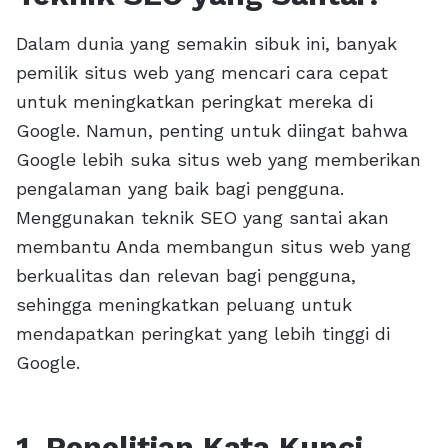
Dalam dunia yang semakin sibuk ini, banyak
pemilik situs web yang mencari cara cepat
untuk meningkatkan peringkat mereka di
Google. Namun, penting untuk diingat bahwa
Google lebih suka situs web yang memberikan
pengalaman yang baik bagi pengguna.
Menggunakan teknik SEO yang santai akan
membantu Anda membangun situs web yang
berkualitas dan relevan bagi pengguna,
sehingga meningkatkan peluang untuk
mendapatkan peringkat yang lebih tinggi di
Google.
1. Penelitian Kata Kunci