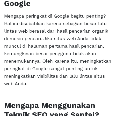
Google
Mengapa peringkat di Google begitu penting?
Hal ini disebabkan karena sebagian besar lalu
lintas web berasal dari hasil pencarian organik
di mesin pencari. Jika situs web Anda tidak
muncul di halaman pertama hasil pencarian,
kemungkinan besar pengguna tidak akan
menemukannya. Oleh karena itu, meningkatkan
peringkat di Google sangat penting untuk
meningkatkan visibilitas dan lalu lintas situs
web Anda.
Mengapa Menggunakan
Teknik SEO yang Santai?