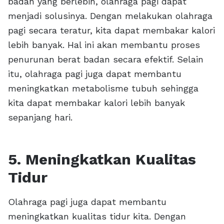
badan yang berlebih, olahraga pagi dapat
menjadi solusinya. Dengan melakukan olahraga
pagi secara teratur, kita dapat membakar kalori
lebih banyak. Hal ini akan membantu proses
penurunan berat badan secara efektif. Selain
itu, olahraga pagi juga dapat membantu
meningkatkan metabolisme tubuh sehingga
kita dapat membakar kalori lebih banyak
sepanjang hari.
5. Meningkatkan Kualitas
Tidur
Olahraga pagi juga dapat membantu
meningkatkan kualitas tidur kita. Dengan