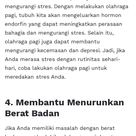
mengurangi stres. Dengan melakukan olahraga
pagi, tubuh kita akan mengeluarkan hormon
endorfin yang dapat meningkatkan perasaan
bahagia dan mengurangi stres. Selain itu,
olahraga pagi juga dapat membantu
mengurangi kecemasan dan depresi. Jadi, jika
Anda merasa stres dengan rutinitas sehari-
hari, coba lakukan olahraga pagi untuk
meredakan stres Anda.
4. Membantu Menurunkan
Berat Badan
Jika Anda memiliki masalah dengan berat