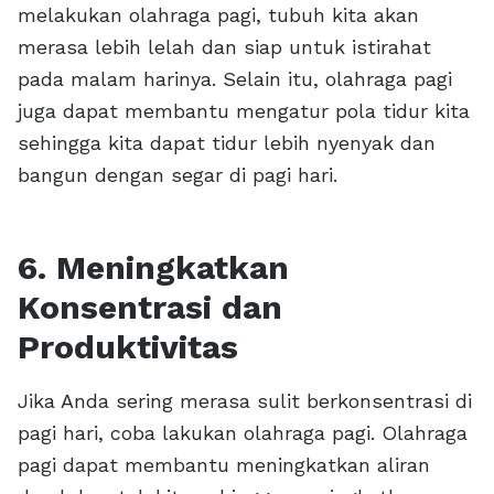
melakukan olahraga pagi, tubuh kita akan
merasa lebih lelah dan siap untuk istirahat
pada malam harinya. Selain itu, olahraga pagi
juga dapat membantu mengatur pola tidur kita
sehingga kita dapat tidur lebih nyenyak dan
bangun dengan segar di pagi hari.
6. Meningkatkan
Konsentrasi dan
Produktivitas
Jika Anda sering merasa sulit berkonsentrasi di
pagi hari, coba lakukan olahraga pagi. Olahraga
pagi dapat membantu meningkatkan aliran