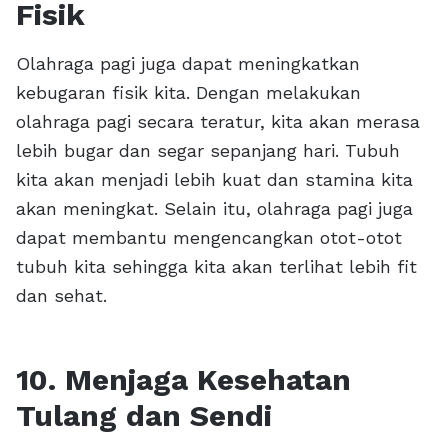
Fisik
Olahraga pagi juga dapat meningkatkan
kebugaran fisik kita. Dengan melakukan
olahraga pagi secara teratur, kita akan merasa
lebih bugar dan segar sepanjang hari. Tubuh
kita akan menjadi lebih kuat dan stamina kita
akan meningkat. Selain itu, olahraga pagi juga
dapat membantu mengencangkan otot-otot
tubuh kita sehingga kita akan terlihat lebih fit
dan sehat.
10. Menjaga Kesehatan
Tulang dan Sendi