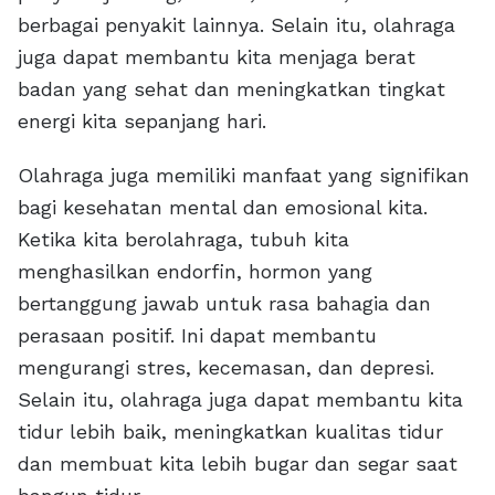
berbagai penyakit lainnya. Selain itu, olahraga
juga dapat membantu kita menjaga berat
badan yang sehat dan meningkatkan tingkat
energi kita sepanjang hari.
Olahraga juga memiliki manfaat yang signifikan
bagi kesehatan mental dan emosional kita.
Ketika kita berolahraga, tubuh kita
menghasilkan endorfin, hormon yang
bertanggung jawab untuk rasa bahagia dan
perasaan positif. Ini dapat membantu
mengurangi stres, kecemasan, dan depresi.
Selain itu, olahraga juga dapat membantu kita
tidur lebih baik, meningkatkan kualitas tidur
dan membuat kita lebih bugar dan segar saat