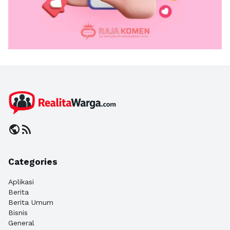
public
rss_feed
Categories
Aplikasi
Berita
Berita Umum
Bisnis
General