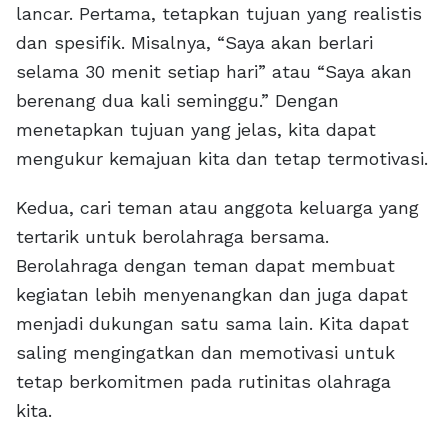
lancar. Pertama, tetapkan tujuan yang realistis
dan spesifik. Misalnya, “Saya akan berlari
selama 30 menit setiap hari” atau “Saya akan
berenang dua kali seminggu.” Dengan
menetapkan tujuan yang jelas, kita dapat
mengukur kemajuan kita dan tetap termotivasi.
Kedua, cari teman atau anggota keluarga yang
tertarik untuk berolahraga bersama.
Berolahraga dengan teman dapat membuat
kegiatan lebih menyenangkan dan juga dapat
menjadi dukungan satu sama lain. Kita dapat
saling mengingatkan dan memotivasi untuk
tetap berkomitmen pada rutinitas olahraga
kita.