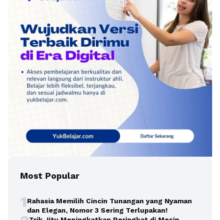
Most Popular
1
Rahasia Memilih Cincin Tunangan yang Nyaman
dan Elegan, Nomor 3 Sering Terlupakan!
Trik Jitu Meningkatkan Peringkat di Mesin