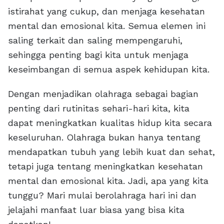
istirahat yang cukup, dan menjaga kesehatan
mental dan emosional kita. Semua elemen ini
saling terkait dan saling mempengaruhi,
sehingga penting bagi kita untuk menjaga
keseimbangan di semua aspek kehidupan kita.
Dengan menjadikan olahraga sebagai bagian
penting dari rutinitas sehari-hari kita, kita
dapat meningkatkan kualitas hidup kita secara
keseluruhan. Olahraga bukan hanya tentang
mendapatkan tubuh yang lebih kuat dan sehat,
tetapi juga tentang meningkatkan kesehatan
mental dan emosional kita. Jadi, apa yang kita
tunggu? Mari mulai berolahraga hari ini dan
jelajahi manfaat luar biasa yang bisa kita