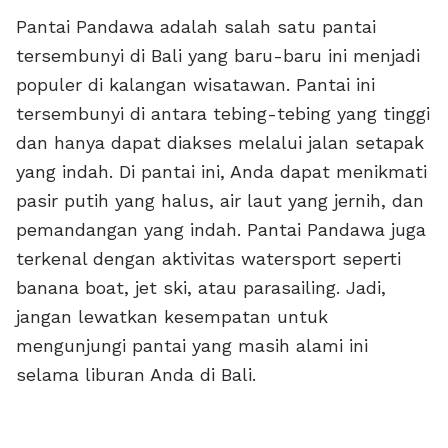
Pantai Pandawa adalah salah satu pantai
tersembunyi di Bali yang baru-baru ini menjadi
populer di kalangan wisatawan. Pantai ini
tersembunyi di antara tebing-tebing yang tinggi
dan hanya dapat diakses melalui jalan setapak
yang indah. Di pantai ini, Anda dapat menikmati
pasir putih yang halus, air laut yang jernih, dan
pemandangan yang indah. Pantai Pandawa juga
terkenal dengan aktivitas watersport seperti
banana boat, jet ski, atau parasailing. Jadi,
jangan lewatkan kesempatan untuk
mengunjungi pantai yang masih alami ini
selama liburan Anda di Bali.