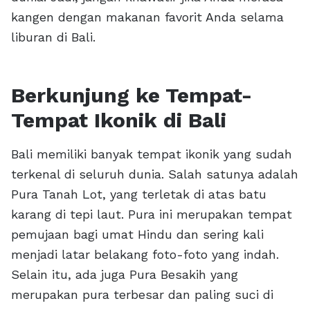
kangen dengan makanan favorit Anda selama
liburan di Bali.
Berkunjung ke Tempat-
Tempat Ikonik di Bali
Bali memiliki banyak tempat ikonik yang sudah
terkenal di seluruh dunia. Salah satunya adalah
Pura Tanah Lot, yang terletak di atas batu
karang di tepi laut. Pura ini merupakan tempat
pemujaan bagi umat Hindu dan sering kali
menjadi latar belakang foto-foto yang indah.
Selain itu, ada juga Pura Besakih yang
merupakan pura terbesar dan paling suci di