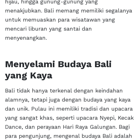
hijau, hingga gunung-gunung yang
menakjubkan. Bali memang memiliki segalanya
untuk memuaskan para wisatawan yang
mencari liburan yang santai dan
menyenangkan.
Menyelami Budaya Bali
yang Kaya
Bali tidak hanya terkenal dengan keindahan
alamnya, tetapi juga dengan budaya yang kaya
dan unik. Pulau ini memiliki tradisi dan upacara
yang sangat khas, seperti upacara Nyepi, Kecak
Dance, dan perayaan Hari Raya Galungan. Bagi
para pengunjung, mengenal budaya Bali adalah