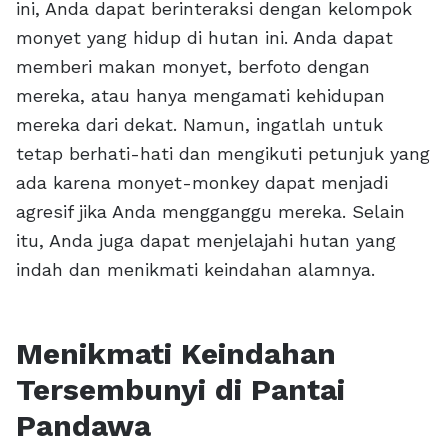
ini, Anda dapat berinteraksi dengan kelompok
monyet yang hidup di hutan ini. Anda dapat
memberi makan monyet, berfoto dengan
mereka, atau hanya mengamati kehidupan
mereka dari dekat. Namun, ingatlah untuk
tetap berhati-hati dan mengikuti petunjuk yang
ada karena monyet-monkey dapat menjadi
agresif jika Anda mengganggu mereka. Selain
itu, Anda juga dapat menjelajahi hutan yang
indah dan menikmati keindahan alamnya.
Menikmati Keindahan
Tersembunyi di Pantai
Pandawa