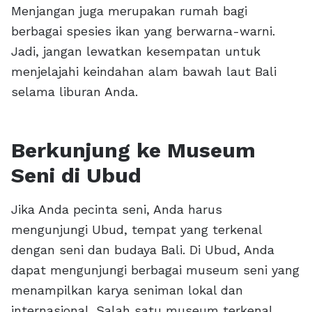
Menjangan juga merupakan rumah bagi
berbagai spesies ikan yang berwarna-warni.
Jadi, jangan lewatkan kesempatan untuk
menjelajahi keindahan alam bawah laut Bali
selama liburan Anda.
Berkunjung ke Museum
Seni di Ubud
Jika Anda pecinta seni, Anda harus
mengunjungi Ubud, tempat yang terkenal
dengan seni dan budaya Bali. Di Ubud, Anda
dapat mengunjungi berbagai museum seni yang
menampilkan karya seniman lokal dan
internasional. Salah satu museum terkenal