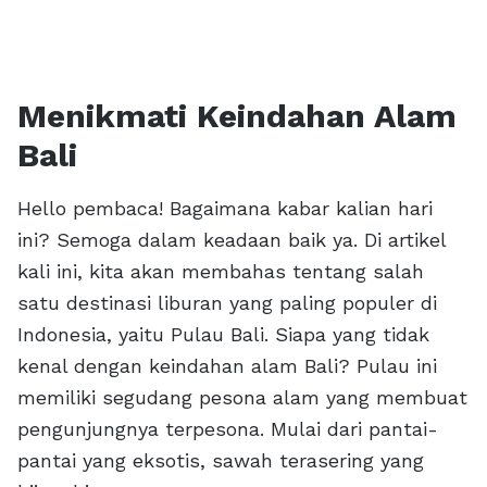
Menikmati Keindahan Alam
Bali
Hello pembaca! Bagaimana kabar kalian hari
ini? Semoga dalam keadaan baik ya. Di artikel
kali ini, kita akan membahas tentang salah
satu destinasi liburan yang paling populer di
Indonesia, yaitu Pulau Bali. Siapa yang tidak
kenal dengan keindahan alam Bali? Pulau ini
memiliki segudang pesona alam yang membuat
pengunjungnya terpesona. Mulai dari pantai-
pantai yang eksotis, sawah terasering yang