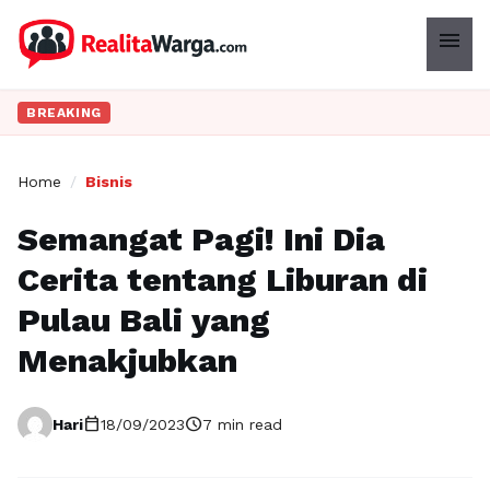
menu
BREAKING
Home
/
Bisnis
Semangat Pagi! Ini Dia
Cerita tentang Liburan di
Pulau Bali yang
Menakjubkan
calendar_today
schedule
Hari
18/09/2023
7 min read