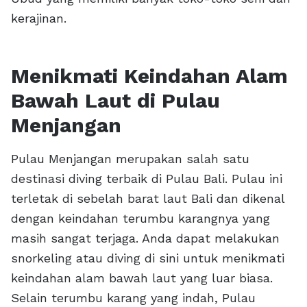
kerajinan.
Menikmati Keindahan Alam
Bawah Laut di Pulau
Menjangan
Pulau Menjangan merupakan salah satu
destinasi diving terbaik di Pulau Bali. Pulau ini
terletak di sebelah barat laut Bali dan dikenal
dengan keindahan terumbu karangnya yang
masih sangat terjaga. Anda dapat melakukan
snorkeling atau diving di sini untuk menikmati
keindahan alam bawah laut yang luar biasa.
Selain terumbu karang yang indah, Pulau