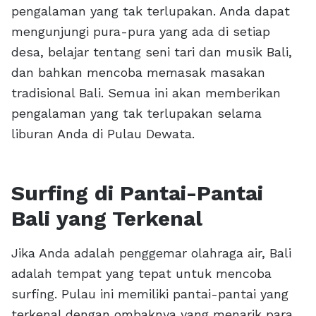
pengalaman yang tak terlupakan. Anda dapat
mengunjungi pura-pura yang ada di setiap
desa, belajar tentang seni tari dan musik Bali,
dan bahkan mencoba memasak masakan
tradisional Bali. Semua ini akan memberikan
pengalaman yang tak terlupakan selama
liburan Anda di Pulau Dewata.
Surfing di Pantai-Pantai
Bali yang Terkenal
Jika Anda adalah penggemar olahraga air, Bali
adalah tempat yang tepat untuk mencoba
surfing. Pulau ini memiliki pantai-pantai yang
terkenal dengan ombaknya yang menarik para