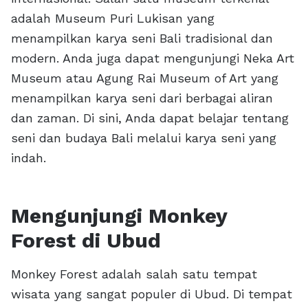
adalah Museum Puri Lukisan yang
menampilkan karya seni Bali tradisional dan
modern. Anda juga dapat mengunjungi Neka Art
Museum atau Agung Rai Museum of Art yang
menampilkan karya seni dari berbagai aliran
dan zaman. Di sini, Anda dapat belajar tentang
seni dan budaya Bali melalui karya seni yang
indah.
Mengunjungi Monkey
Forest di Ubud
Monkey Forest adalah salah satu tempat
wisata yang sangat populer di Ubud. Di tempat