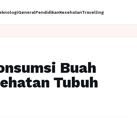
eknologi
General
Pendidikan
Kesehatan
Travelling
I
onsumsi Buah
sehatan Tubuh