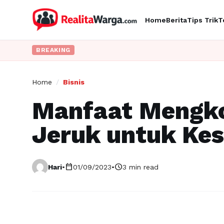
Home
Berita
Tips Trik
T
BREAKING
Home
/
Bisnis
Manfaat Mengk
Jeruk untuk Ke
calendar_today
schedule
Hari
•
01/09/2023
•
3 min read