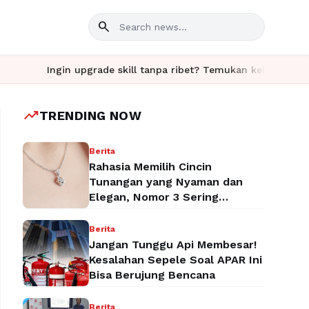
search
ngin upgrade skill tanpa ribet? Temukan kelas seru dan materi l
trending_up
TRENDING NOW
Berita
Rahasia Memilih Cincin
Tunangan yang Nyaman dan
Elegan, Nomor 3 Sering
Terlupakan!
Berita
Jangan Tunggu Api Membesar!
Kesalahan Sepele Soal APAR Ini
Bisa Berujung Bencana
Berita