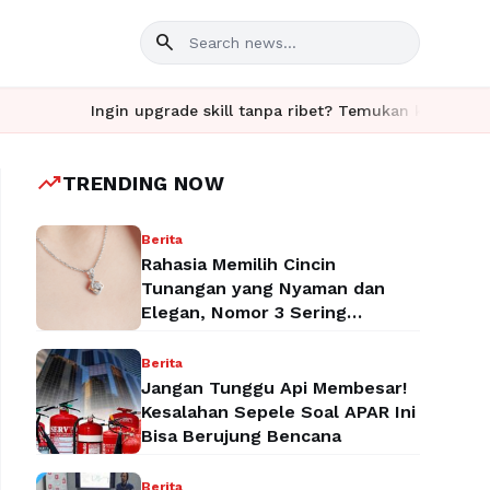
search
Ingin upgrade skill tanpa ribet? Temukan kelas seru dan materi
trending_up
TRENDING NOW
Berita
Rahasia Memilih Cincin
Tunangan yang Nyaman dan
Elegan, Nomor 3 Sering
Terlupakan!
Berita
Jangan Tunggu Api Membesar!
Kesalahan Sepele Soal APAR Ini
Bisa Berujung Bencana
Berita