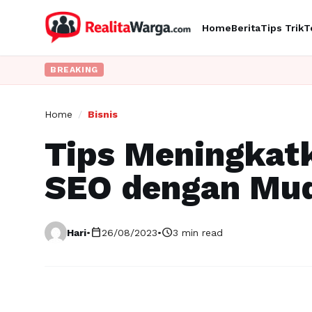
Home
Berita
Tips Trik
T
BREAKING
Home
/
Bisnis
Tips Meningkat
SEO dengan Mu
calendar_today
schedule
Hari
•
26/08/2023
•
3 min read