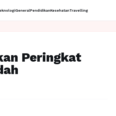
eknologi
General
Pendidikan
Kesehatan
Travelling
kan Peringkat
dah