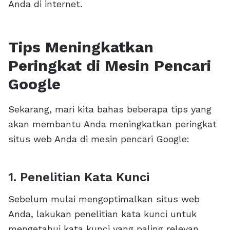
Anda di internet.
Tips Meningkatkan
Peringkat di Mesin Pencari
Google
Sekarang, mari kita bahas beberapa tips yang
akan membantu Anda meningkatkan peringkat
situs web Anda di mesin pencari Google:
1. Penelitian Kata Kunci
Sebelum mulai mengoptimalkan situs web
Anda, lakukan penelitian kata kunci untuk
mengetahui kata kunci yang paling relevan