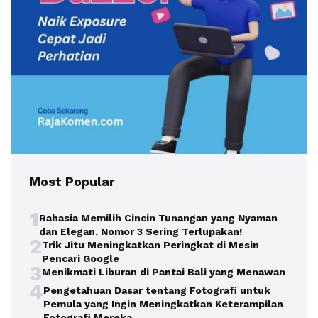
Most Popular
1
Rahasia Memilih Cincin Tunangan yang Nyaman
dan Elegan, Nomor 3 Sering Terlupakan!
2
Trik Jitu Meningkatkan Peringkat di Mesin
Pencari Google
3
Menikmati Liburan di Pantai Bali yang Menawan
4
Pengetahuan Dasar tentang Fotografi untuk
Pemula yang Ingin Meningkatkan Keterampilan
Fotografi Mereka