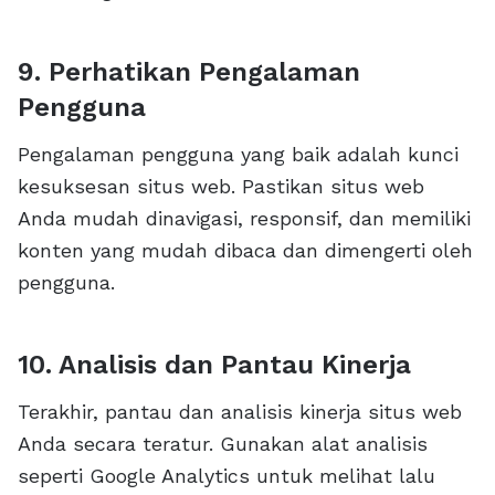
9. Perhatikan Pengalaman
Pengguna
Pengalaman pengguna yang baik adalah kunci
kesuksesan situs web. Pastikan situs web
Anda mudah dinavigasi, responsif, dan memiliki
konten yang mudah dibaca dan dimengerti oleh
pengguna.
10. Analisis dan Pantau Kinerja
Terakhir, pantau dan analisis kinerja situs web
Anda secara teratur. Gunakan alat analisis
seperti Google Analytics untuk melihat lalu