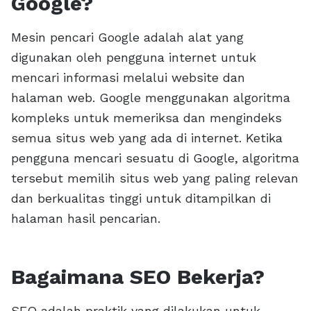
Google?
Mesin pencari Google adalah alat yang
digunakan oleh pengguna internet untuk
mencari informasi melalui website dan
halaman web. Google menggunakan algoritma
kompleks untuk memeriksa dan mengindeks
semua situs web yang ada di internet. Ketika
pengguna mencari sesuatu di Google, algoritma
tersebut memilih situs web yang paling relevan
dan berkualitas tinggi untuk ditampilkan di
halaman hasil pencarian.
Bagaimana SEO Bekerja?
SEO adalah praktik yang dilakukan untuk