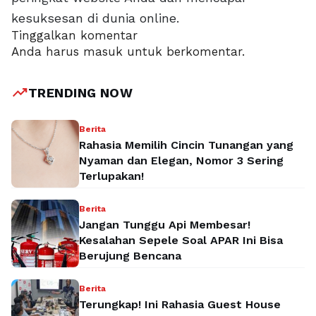
kesuksesan di dunia online.
Tinggalkan komentar
Anda harus
masuk
untuk berkomentar.
trending_up
TRENDING NOW
Berita
Rahasia Memilih Cincin Tunangan yang
Nyaman dan Elegan, Nomor 3 Sering
Terlupakan!
Berita
Jangan Tunggu Api Membesar!
Kesalahan Sepele Soal APAR Ini Bisa
Berujung Bencana
Berita
Terungkap! Ini Rahasia Guest House