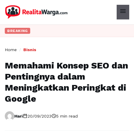
menu
BREAKING
Home
/
Bisnis
Memahami Konsep SEO dan
Pentingnya dalam
Meningkatkan Peringkat di
Google
calendar_today
schedule
Hari
20/09/2023
5 min read