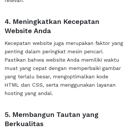
relevan.
4. Meningkatkan Kecepatan
Website Anda
Kecepatan website juga merupakan faktor yang
penting dalam peringkat mesin pencari.
Pastikan bahwa website Anda memiliki waktu
muat yang cepat dengan memperbaiki gambar
yang terlalu besar, mengoptimalkan kode
HTML dan CSS, serta menggunakan layanan
hosting yang andal.
5. Membangun Tautan yang
Berkualitas