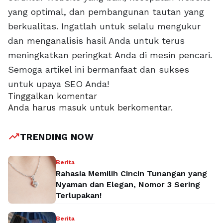
yang optimal, dan pembangunan tautan yang
berkualitas. Ingatlah untuk selalu mengukur
dan menganalisis hasil Anda untuk terus
meningkatkan peringkat Anda di mesin pencari.
Semoga artikel ini bermanfaat dan sukses
untuk upaya SEO Anda!
Tinggalkan komentar
Anda harus
masuk
untuk berkomentar.
trending_up
TRENDING NOW
Berita
Rahasia Memilih Cincin Tunangan yang
Nyaman dan Elegan, Nomor 3 Sering
Terlupakan!
Berita