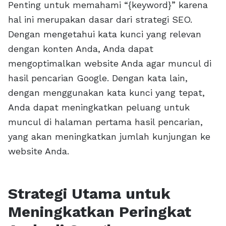
Penting untuk memahami “{keyword}” karena
hal ini merupakan dasar dari strategi SEO.
Dengan mengetahui kata kunci yang relevan
dengan konten Anda, Anda dapat
mengoptimalkan website Anda agar muncul di
hasil pencarian Google. Dengan kata lain,
dengan menggunakan kata kunci yang tepat,
Anda dapat meningkatkan peluang untuk
muncul di halaman pertama hasil pencarian,
yang akan meningkatkan jumlah kunjungan ke
website Anda.
Strategi Utama untuk
Meningkatkan Peringkat