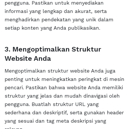
pengguna. Pastikan untuk menyediakan
informasi yang lengkap dan akurat, serta
menghadirkan pendekatan yang unik dalam
setiap konten yang Anda publikasikan.
3. Mengoptimalkan Struktur
Website Anda
Mengoptimalkan struktur website Anda juga
penting untuk meningkatkan peringkat di mesin
pencari. Pastikan bahwa website Anda memiliki
struktur yang jelas dan mudah dinavigasi oleh
pengguna. Buatlah struktur URL yang
sederhana dan deskriptif, serta gunakan header
yang sesuai dan tag meta deskripsi yang