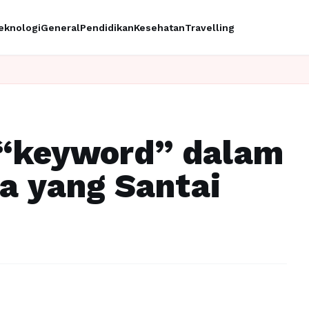
eknologi
General
Pendidikan
Kesehatan
Travelling
g “keyword” dalam
a yang Santai