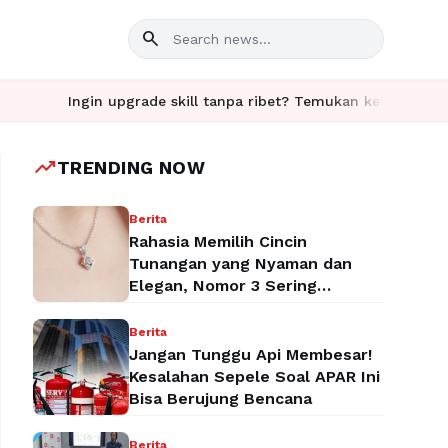
search
Ingin upgrade skill tanpa ribet? Temukan kelas seru dan materi
trending_up
TRENDING NOW
Berita
Rahasia Memilih Cincin
Tunangan yang Nyaman dan
Elegan, Nomor 3 Sering
Terlupakan!
Berita
Jangan Tunggu Api Membesar!
Kesalahan Sepele Soal APAR Ini
Bisa Berujung Bencana
Berita