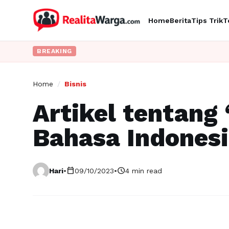
Home
Berita
Tips Trik
T
BREAKING
Home
/
Bisnis
Artikel tentan
Bahasa Indonesi
calendar_today
schedule
Hari
•
09/10/2023
•
4 min read