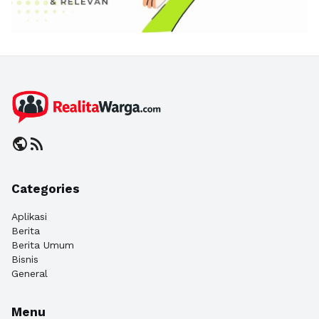
public
rss_feed
Categories
Aplikasi
Berita
Berita Umum
Bisnis
General
Menu