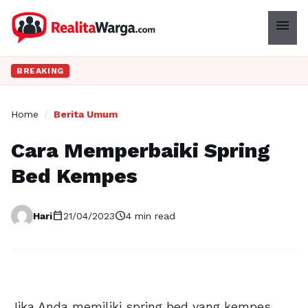
menu
BREAKING
Home
/
Berita Umum
Cara Memperbaiki Spring
Bed Kempes
calendar_today
schedule
Hari
21/04/2023
4 min read
Jika Anda memiliki spring bed yang kempes,