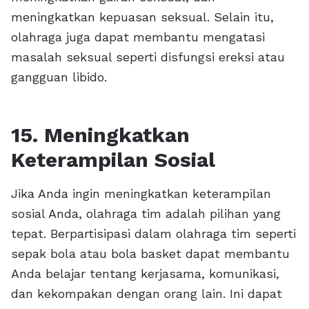
meningkatkan kepuasan seksual. Selain itu,
olahraga juga dapat membantu mengatasi
masalah seksual seperti disfungsi ereksi atau
gangguan libido.
15. Meningkatkan
Keterampilan Sosial
Jika Anda ingin meningkatkan keterampilan
sosial Anda, olahraga tim adalah pilihan yang
tepat. Berpartisipasi dalam olahraga tim seperti
sepak bola atau bola basket dapat membantu
Anda belajar tentang kerjasama, komunikasi,
dan kekompakan dengan orang lain. Ini dapat