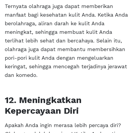
Ternyata olahraga juga dapat memberikan
manfaat bagi kesehatan kulit Anda. Ketika Anda
berolahraga, aliran darah ke kulit Anda
meningkat, sehingga membuat kulit Anda
terlihat lebih sehat dan bercahaya. Selain itu,
olahraga juga dapat membantu membersihkan
pori-pori kulit Anda dengan mengeluarkan
keringat, sehingga mencegah terjadinya jerawat
dan komedo.
12. Meningkatkan
Kepercayaan Diri
Apakah Anda ingin merasa lebih percaya diri?