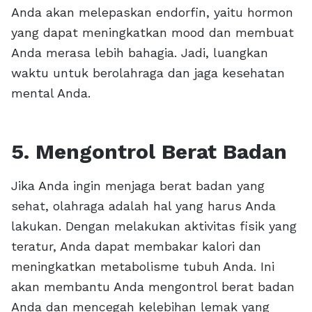
Anda akan melepaskan endorfin, yaitu hormon
yang dapat meningkatkan mood dan membuat
Anda merasa lebih bahagia. Jadi, luangkan
waktu untuk berolahraga dan jaga kesehatan
mental Anda.
5. Mengontrol Berat Badan
Jika Anda ingin menjaga berat badan yang
sehat, olahraga adalah hal yang harus Anda
lakukan. Dengan melakukan aktivitas fisik yang
teratur, Anda dapat membakar kalori dan
meningkatkan metabolisme tubuh Anda. Ini
akan membantu Anda mengontrol berat badan
Anda dan mencegah kelebihan lemak yang