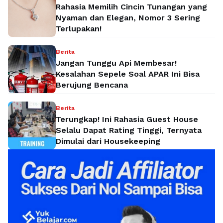
Rahasia Memilih Cincin Tunangan yang
Nyaman dan Elegan, Nomor 3 Sering
Terlupakan!
Berita
Jangan Tunggu Api Membesar!
Kesalahan Sepele Soal APAR Ini Bisa
Berujung Bencana
Berita
Terungkap! Ini Rahasia Guest House
Selalu Dapat Rating Tinggi, Ternyata
Dimulai dari Housekeeping