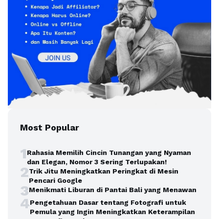
Most Popular
1
Rahasia Memilih Cincin Tunangan yang Nyaman
dan Elegan, Nomor 3 Sering Terlupakan!
2
Trik Jitu Meningkatkan Peringkat di Mesin
Pencari Google
3
Menikmati Liburan di Pantai Bali yang Menawan
4
Pengetahuan Dasar tentang Fotografi untuk
Pemula yang Ingin Meningkatkan Keterampilan