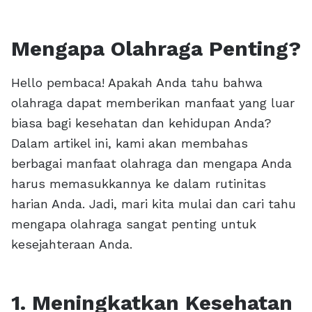
Mengapa Olahraga Penting?
Hello pembaca! Apakah Anda tahu bahwa
olahraga dapat memberikan manfaat yang luar
biasa bagi kesehatan dan kehidupan Anda?
Dalam artikel ini, kami akan membahas
berbagai manfaat olahraga dan mengapa Anda
harus memasukkannya ke dalam rutinitas
harian Anda. Jadi, mari kita mulai dan cari tahu
mengapa olahraga sangat penting untuk
kesejahteraan Anda.
1. Meningkatkan Kesehatan