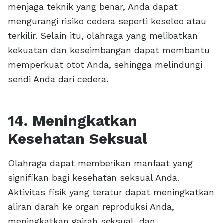
menjaga teknik yang benar, Anda dapat
mengurangi risiko cedera seperti keseleo atau
terkilir. Selain itu, olahraga yang melibatkan
kekuatan dan keseimbangan dapat membantu
memperkuat otot Anda, sehingga melindungi
sendi Anda dari cedera.
14. Meningkatkan
Kesehatan Seksual
Olahraga dapat memberikan manfaat yang
signifikan bagi kesehatan seksual Anda.
Aktivitas fisik yang teratur dapat meningkatkan
aliran darah ke organ reproduksi Anda,
meningkatkan gairah seksual, dan