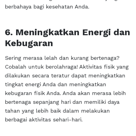
berbahaya bagi kesehatan Anda.
6. Meningkatkan Energi dan
Kebugaran
Sering merasa lelah dan kurang bertenaga?
Cobalah untuk berolahraga! Aktivitas fisik yang
dilakukan secara teratur dapat meningkatkan
tingkat energi Anda dan meningkatkan
kebugaran fisik Anda. Anda akan merasa lebih
bertenaga sepanjang hari dan memiliki daya
tahan yang lebih baik dalam melakukan
berbagai aktivitas sehari-hari.