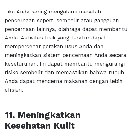
Jika Anda sering mengalami masalah
pencernaan seperti sembelit atau gangguan
pencernaan lainnya, olahraga dapat membantu
Anda. Aktivitas fisik yang teratur dapat
mempercepat gerakan usus Anda dan
meningkatkan sistem pencernaan Anda secara
keseluruhan. Ini dapat membantu mengurangi
risiko sembelit dan memastikan bahwa tubuh
Anda dapat mencerna makanan dengan lebih
efisien.
11. Meningkatkan
Kesehatan Kulit