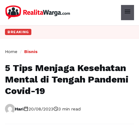
menu
BREAKING
Home
/
Bisnis
5 Tips Menjaga Kesehatan
Mental di Tengah Pandemi
Covid-19
calendar_today
schedule
Hari
20/08/2023
3 min read