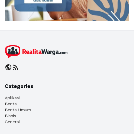
public
rss_feed
Categories
Aplikasi
Berita
Berita Umum
Bisnis
General