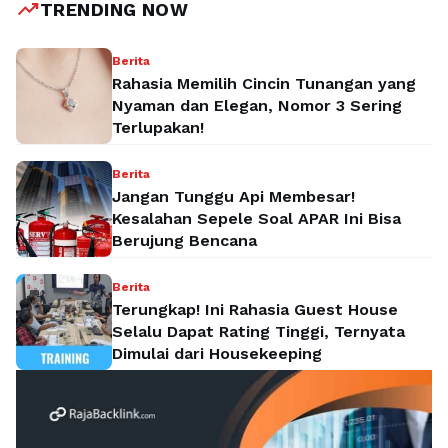
trending_up
TRENDING NOW
Berita
Rahasia Memilih Cincin Tunangan yang
Nyaman dan Elegan, Nomor 3 Sering
Terlupakan!
Berita
Jangan Tunggu Api Membesar!
Kesalahan Sepele Soal APAR Ini Bisa
Berujung Bencana
Berita
Terungkap! Ini Rahasia Guest House
Selalu Dapat Rating Tinggi, Ternyata
Dimulai dari Housekeeping