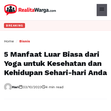
menu
BREAKING
Home
/
Bisnis
5 Manfaat Luar Biasa dari
Yoga untuk Kesehatan dan
Kehidupan Sehari-hari Anda
calendar_today
schedule
Hari
03/10/2023
4 min read