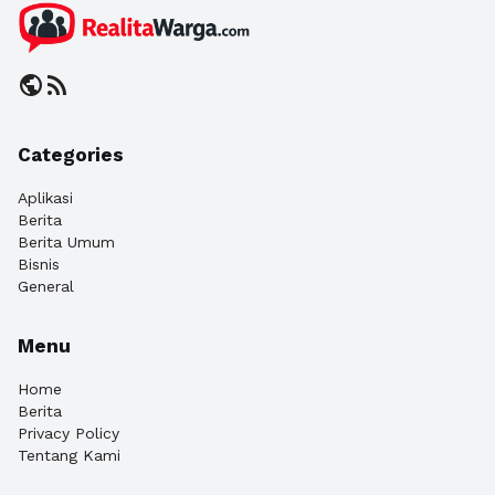
public
rss_feed
Categories
Aplikasi
Berita
Berita Umum
Bisnis
General
Menu
Home
Berita
Privacy Policy
Tentang Kami