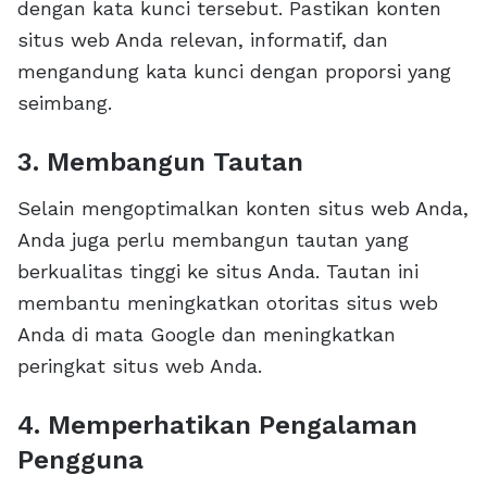
dengan kata kunci tersebut. Pastikan konten
situs web Anda relevan, informatif, dan
mengandung kata kunci dengan proporsi yang
seimbang.
3. Membangun Tautan
Selain mengoptimalkan konten situs web Anda,
Anda juga perlu membangun tautan yang
berkualitas tinggi ke situs Anda. Tautan ini
membantu meningkatkan otoritas situs web
Anda di mata Google dan meningkatkan
peringkat situs web Anda.
4. Memperhatikan Pengalaman
Pengguna