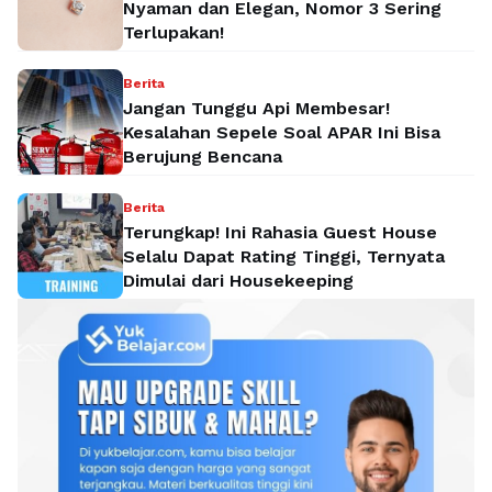
Nyaman dan Elegan, Nomor 3 Sering
Terlupakan!
Berita
Jangan Tunggu Api Membesar!
Kesalahan Sepele Soal APAR Ini Bisa
Berujung Bencana
Berita
Terungkap! Ini Rahasia Guest House
Selalu Dapat Rating Tinggi, Ternyata
Dimulai dari Housekeeping