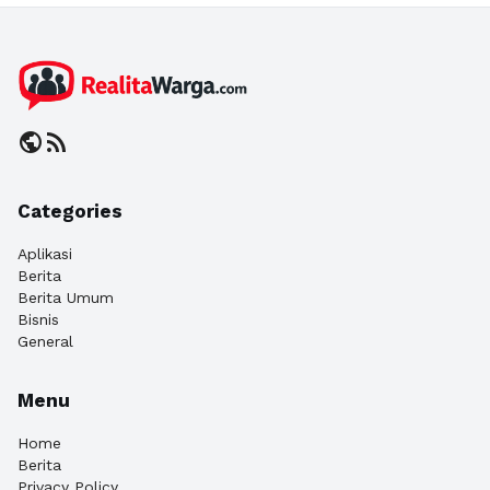
public
rss_feed
Categories
Aplikasi
Berita
Berita Umum
Bisnis
General
Menu
Home
Berita
Privacy Policy