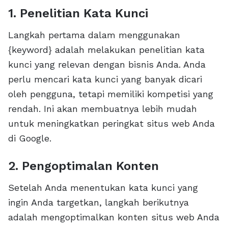
1. Penelitian Kata Kunci
Langkah pertama dalam menggunakan
{keyword} adalah melakukan penelitian kata
kunci yang relevan dengan bisnis Anda. Anda
perlu mencari kata kunci yang banyak dicari
oleh pengguna, tetapi memiliki kompetisi yang
rendah. Ini akan membuatnya lebih mudah
untuk meningkatkan peringkat situs web Anda
di Google.
2. Pengoptimalan Konten
Setelah Anda menentukan kata kunci yang
ingin Anda targetkan, langkah berikutnya
adalah mengoptimalkan konten situs web Anda