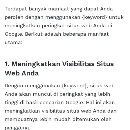
Terdapat banyak manfaat yang dapat Anda
peroleh dengan menggunakan {keyword} untuk
meningkatkan peringkat situs web Anda di
Google. Berikut adalah beberapa manfaat
utama:
1. Meningkatkan Visibilitas Situs
Web Anda
Dengan menggunakan {keyword}, situs web
Anda akan muncul di peringkat yang lebih
tinggi di hasil pencarian Google. Hal ini akan
meningkatkan visibilitas situs web Anda dan
membuatnya lebih mudah ditemukan oleh
pengguna.