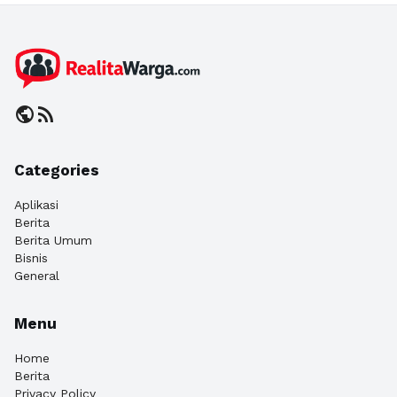
public
rss_feed
Categories
Aplikasi
Berita
Berita Umum
Bisnis
General
Menu
Home
Berita
Privacy Policy