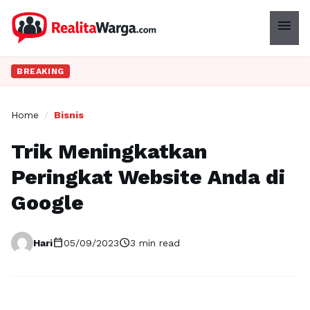
menu
BREAKING
Home
/
Bisnis
Trik Meningkatkan
Peringkat Website Anda di
Google
calendar_today
schedule
Hari
05/09/2023
3 min read