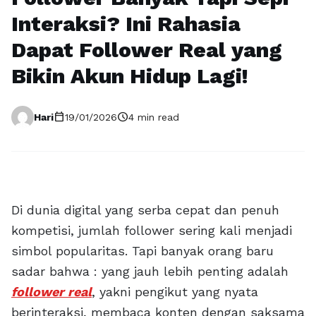
Interaksi? Ini Rahasia
Dapat Follower Real yang
Bikin Akun Hidup Lagi!
calendar_today
schedule
Hari
19/01/2026
4 min read
Di dunia digital yang serba cepat dan penuh
kompetisi, jumlah follower sering kali menjadi
simbol popularitas. Tapi banyak orang baru
sadar bahwa : yang jauh lebih penting adalah
follower real
, yakni pengikut yang nyata
berinteraksi, membaca konten dengan saksama