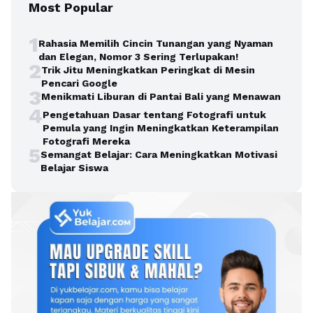
Most Popular
1
Rahasia Memilih Cincin Tunangan yang Nyaman
dan Elegan, Nomor 3 Sering Terlupakan!
2
Trik Jitu Meningkatkan Peringkat di Mesin
Pencari Google
3
Menikmati Liburan di Pantai Bali yang Menawan
4
Pengetahuan Dasar tentang Fotografi untuk
Pemula yang Ingin Meningkatkan Keterampilan
Fotografi Mereka
5
Semangat Belajar: Cara Meningkatkan Motivasi
Belajar Siswa