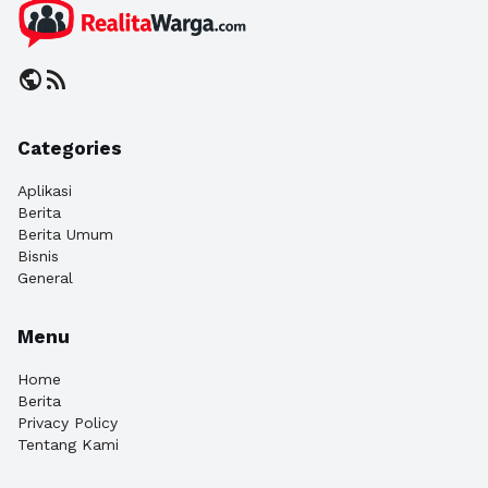
public
rss_feed
Categories
Aplikasi
Berita
Berita Umum
Bisnis
General
Menu
Home
Berita
Privacy Policy
Tentang Kami