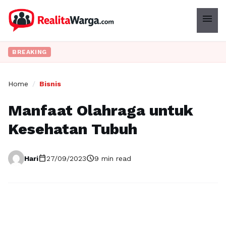
menu
BREAKING
Home
/
Bisnis
Manfaat Olahraga untuk
Kesehatan Tubuh
calendar_today
schedule
Hari
27/09/2023
9 min read