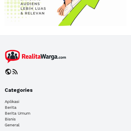
public
rss_feed
Categories
Aplikasi
Berita
Berita Umum
Bisnis
General