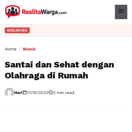
menu
BREAKING
Home
/
Bisnis
Santai dan Sehat dengan
Olahraga di Rumah
calendar_today
schedule
Hari
17/10/2023
3 min read