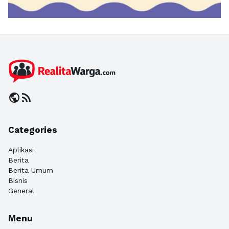
public
rss_feed
Categories
Aplikasi
Berita
Berita Umum
Bisnis
General
Menu