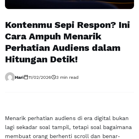
Kontenmu Sepi Respon? Ini
Cara Ampuh Menarik
Perhatian Audiens dalam
Hitungan Detik!
calendar_today
schedule
Hari
11/02/2026
3 min read
Menarik perhatian audiens di era digital bukan
lagi sekadar soal tampil, tetapi soal bagaimana
membuat orang berhenti scroll dan benar-