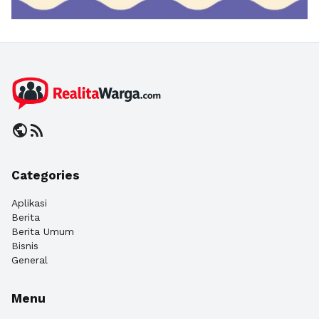
public
rss_feed
Categories
Aplikasi
Berita
Berita Umum
Bisnis
General
Menu