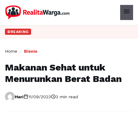
menu
BREAKING
Home
/
Bisnis
Makanan Sehat untuk
Menurunkan Berat Badan
calendar_today
schedule
Hari
11/09/2023
3 min read