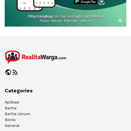
public
rss_feed
Categories
Aplikasi
Berita
Berita Umum
Bisnis
General