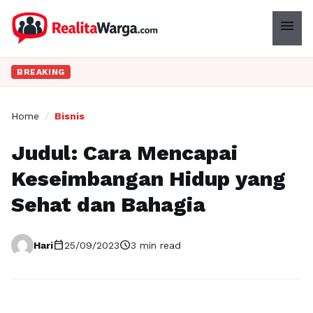
menu
BREAKING
Home
/
Bisnis
Judul: Cara Mencapai
Keseimbangan Hidup yang
Sehat dan Bahagia
calendar_today
schedule
Hari
25/09/2023
3 min read