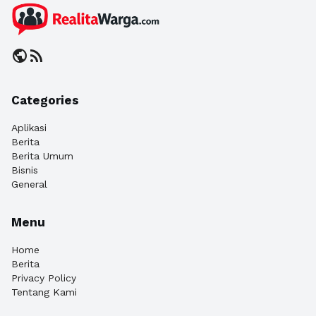
public
rss_feed
Categories
Aplikasi
Berita
Berita Umum
Bisnis
General
Menu
Home
Berita
Privacy Policy
Tentang Kami