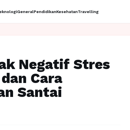
eknologi
General
Pendidikan
Kesehatan
Travelling
k Negatif Stres
 dan Cara
an Santai