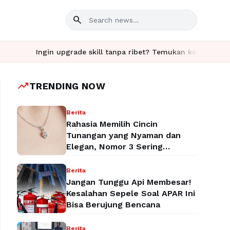
search
Ingin upgrade skill tanpa ribet? Temukan kelas seru dan materi 
trending_up
TRENDING NOW
Berita
Rahasia Memilih Cincin
Tunangan yang Nyaman dan
Elegan, Nomor 3 Sering
Terlupakan!
Berita
Jangan Tunggu Api Membesar!
Kesalahan Sepele Soal APAR Ini
Bisa Berujung Bencana
Berita