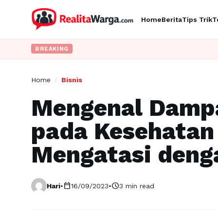
Home
Berita
Tips Trik
T
BREAKING
Home
/
Bisnis
Mengenal Dampa
pada Kesehatan
Mengatasi deng
calendar_today
schedule
Hari
•
16/09/2023
•
3 min read