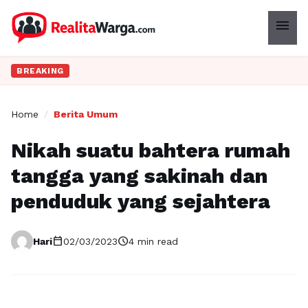
menu
BREAKING
Home
/
Berita Umum
Nikah suatu bahtera rumah
tangga yang sakinah dan
penduduk yang sejahtera
calendar_today
schedule
Hari
02/03/2023
4 min read