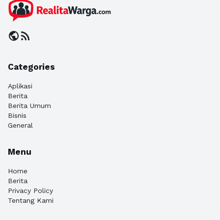
public
rss_feed
Categories
Aplikasi
Berita
Berita Umum
Bisnis
General
Menu
Home
Berita
Privacy Policy
Tentang Kami