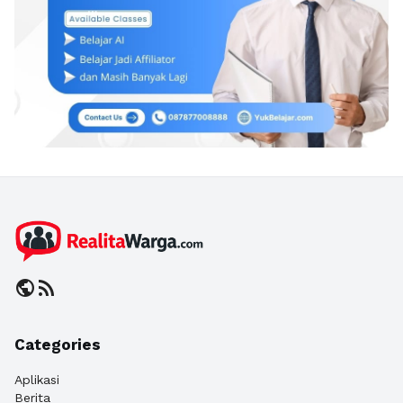
public
rss_feed
Categories
Aplikasi
Berita