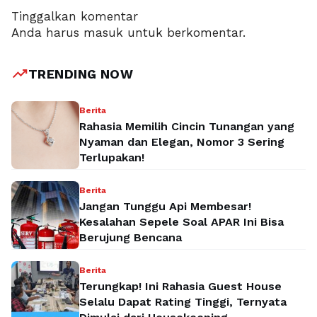
Tinggalkan komentar
Anda harus
masuk
untuk berkomentar.
trending_up
TRENDING NOW
Berita
Rahasia Memilih Cincin Tunangan yang
Nyaman dan Elegan, Nomor 3 Sering
Terlupakan!
Berita
Jangan Tunggu Api Membesar!
Kesalahan Sepele Soal APAR Ini Bisa
Berujung Bencana
Berita
Terungkap! Ini Rahasia Guest House
Selalu Dapat Rating Tinggi, Ternyata