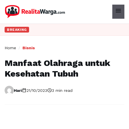
menu
BREAKING
Home
/
Bisnis
Manfaat Olahraga untuk
Kesehatan Tubuh
calendar_today
schedule
Hari
21/10/2023
3 min read